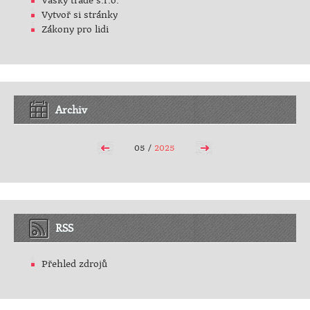
Vasky trade s.r.o.
Vytvoř si stránky
Zákony pro lidi
Archiv
05 /
2025
RSS
Přehled zdrojů