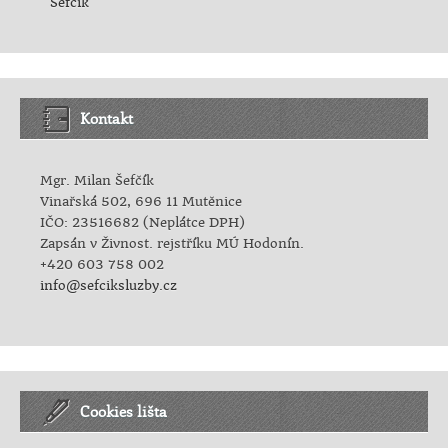
Šefčík
Kontakt
Mgr. Milan Šefčík
Vinařská 502, 696 11 Mutěnice
IČO: 23516682 (Neplátce DPH)
Zapsán v Živnost. rejstříku MÚ Hodonín.
+420 603 758 002
info@sefciksluzby.cz
Cookies lišta