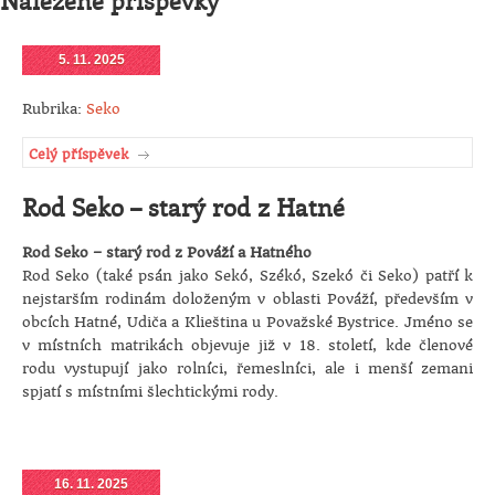
Nalezené příspěvky
5. 11. 2025
Rubrika:
Seko
Celý příspěvek
Rod Seko – starý rod z Hatné
Rod Seko – starý rod z Pováží a Hatného
Rod Seko (také psán jako Sekó, Székó, Szekó či Seko) patří k
nejstarším rodinám doloženým v oblasti Pováží, především v
obcích Hatné, Udiča a Klieština u Považské Bystrice. Jméno se
v místních matrikách objevuje již v 18. století, kde členové
rodu vystupují jako rolníci, řemeslníci, ale i menší zemani
spjatí s místními šlechtickými rody.
16. 11. 2025