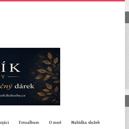
ojáci
Fotoalbum
O mně
Nabídka služeb