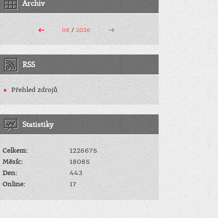
Archiv
08
/
2026
RSS
Přehled zdrojů
Statistiky
Celkem:
1226675
Měsíc:
18085
Den:
443
Online:
17