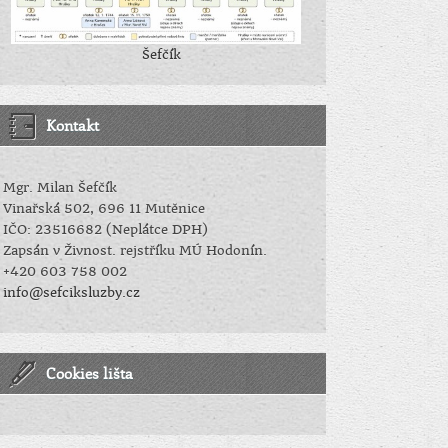
Šefčík
Kontakt
Mgr. Milan Šefčík
Vinařská 502, 696 11 Mutěnice
IČO: 23516682 (Neplátce DPH)
Zapsán v Živnost. rejstříku MÚ Hodonín.
+420 603 758 002
info@sefciksluzby.cz
Cookies lišta