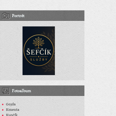
Portrét
Fotoalbum
Gojda
Kmenta
Kupčík