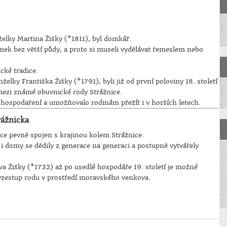
lky Martina Žišky (*1811), byl domkář.
mek bez větší půdy, a proto si museli vydělávat řemeslem nebo
cké tradice.
elky Františka Žišky (*1791), byli již od první poloviny 18. století
mezi známé obuvnické rody Strážnice.
hospodaření a umožňovalo rodinám přežít i v horších letech.
rážnicka
ace pevně spojen s krajinou kolem Strážnice.
 i domy se dědily z generace na generaci a postupně vytvářely
 Žišky (*1732) až po usedlé hospodáře 19. století je možné
 vzestup rodu v prostředí moravského venkova.