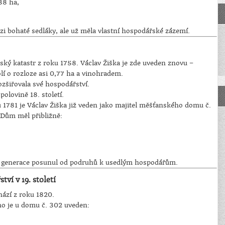
,38 ha,
ezi bohaté sedláky, ale už měla vlastní hospodářské zázemí.
ský katastr z roku 1758. Václav Žiška je zde uveden znovu –
olí o rozloze asi 0,77 ha a vinohradem.
ozšiřovala své hospodářství.
polovině 18. století.
 1781 je Václav Žiška již veden jako majitel měšťanského domu č.
 Dům měl přibližně:
é generace posunul od podruhů k usedlým hospodářům.
ví v 19. století
hází z roku 1820.
o je u domu č. 302 uveden: