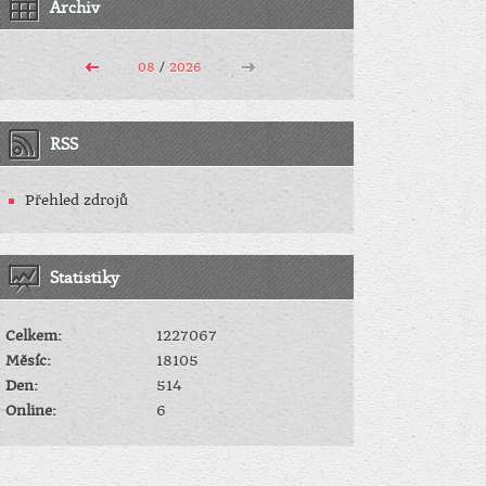
Archiv
08
/
2026
RSS
Přehled zdrojů
Statistiky
Celkem:
1227067
Měsíc:
18105
Den:
514
Online:
6