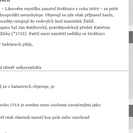
– Lánovém rejstříku panství Strážnice z roku 1669 – se ještě
hospodáři nevyskytuje. Objevují se zde však příjmení Sasín,
 později vstupují do rodových linií manželek Žišků.
pisu byl Jan Ratiborský, pravděpodobný předek Kateřiny
išky (*1732). Patřil mezi největší sedláky ve Strážnici:
7 hektarech půdy,
al téměř velkostatkáře.
 se v katastrech objevuje, je:
z roku 1749 je uveden mezi osobami označenými jako:
teří však vlastnili menší kus pole nebo vinohrad.