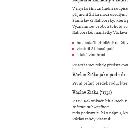
V nejstarším známém soupisu 
příjmení Žiška mezi osedlými 
Stanislav či Ratiborský, která
Významnou osobou tohoto sou
Ratiborské, manželky Václava Ž
hospodařil přibližně na 25,
vlastnil 31 kusů polí,
a také vinohrad.
Ve Strážnici tehdy představov
Václav Žiška jako podruh
První přímý předek rodu, který
Václav Žiška (*1732)
V tzv. Rektifikačních aktech 
Inleute mit Realiten
tedy podruzi žijící v nájmu, k
Václav tehdy vlastnil: