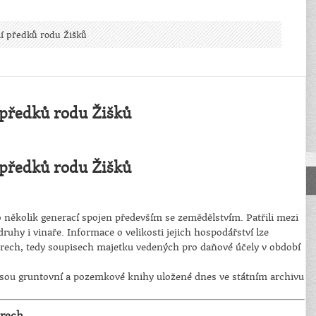
ní předků rodu Žišků
 předků rodu Žišků
 předků rodu Žišků
o několik generací spojen především se zemědělstvím. Patřili mezi
uhy i vinaře. Informace o velikosti jejich hospodářství lze
trech, tedy soupisech majetku vedených pro daňové účely v období
ou gruntovní a pozemkové knihy uložené dnes ve státním archivu
trech