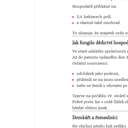
Hospodařil přibližně na:
2,4 hektarech polí,
a vlastnil také vinohrad.
To ukazuje, že majetek rodu s
Jak fungilo dědictví hospod
Ve staré selském společnosti 
Až do patentu vydaného dne 3.
Ostatní sourozenci:
odcházeli jako podruzi,
přiženili se na jinou usedlos
nebo se ženili s vdovami p
Teprve na počátku 19. století 
Právě proto lze v rodě Žišků sl
hledat obživu jinak.
Domkáři a řemeslníci
Ne všichni předci byli sedláci.