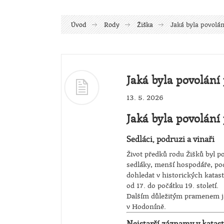
Úvod
Rody
Žiška
Jaká byla povolá
Jaká byla povolání
13. 5. 2026
Jaká byla povolání
Sedláci, podruzi a vinaři
Život předků rodu Žišků byl p
sedláky, menší hospodáře, podr
dohledat v historických katas
od 17. do počátku 19. století.
Dalším důležitým pramenem js
v Hodoníně.
Nejstarší záznamy v katas