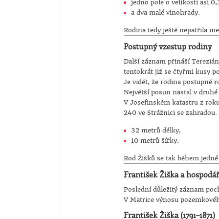
jedno pole o velikosti asi 0
a dva malé vinohrady.
Rodina tedy ještě nepatřila m
Postupný vzestup rodiny
Další záznam přináší Terezián
tentokrát již se čtyřmi kusy p
Je vidět, že rodina postupně r
Největší posun nastal v druhé 
V Josefinském katastru z roku
240 ve Strážnici se zahradou.
32 metrů délky,
10 metrů šířky.
Rod Žišků se tak během jedn
František Žiška a hospodářst
Poslední důležitý záznam poc
V Matrice výnosu pozemkovéh
František Žiška (1791–1871)