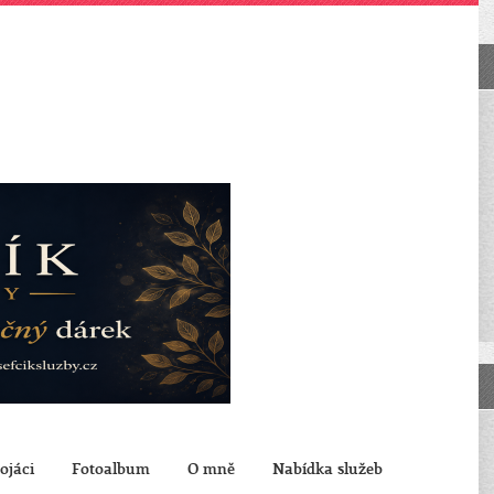
ojáci
Fotoalbum
O mně
Nabídka služeb