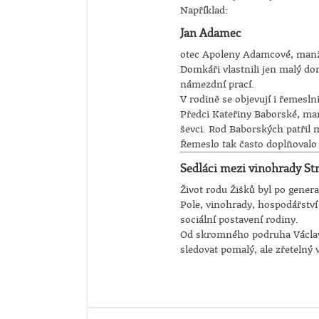
Například:
Jan Adamec
otec Apoleny Adamcové, manže
Domkáři vlastnili jen malý do
námezdní prací.
V rodině se objevují i řemeslni
Předci Kateřiny Baborské, manž
ševci. Rod Baborských patřil 
Řemeslo tak často doplňovalo 
Sedláci mezi vinohrady St
Život rodu Žišků byl po gener
Pole, vinohrady, hospodářství
sociální postavení rodiny.
Od skromného podruha Václava
sledovat pomalý, ale zřetelný