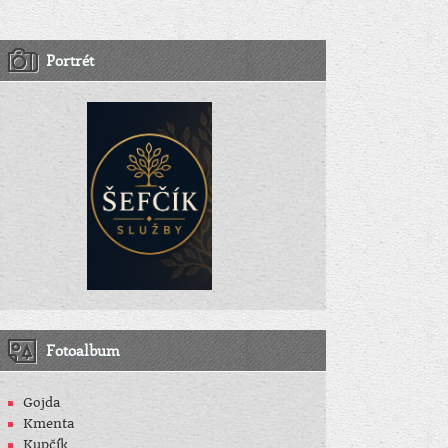
Portrét
Fotoalbum
Gojda
Kmenta
Kupčík