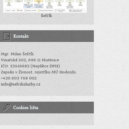
Šefčík
Kontakt
Mgr. Milan Šefčík
Vinařská 502, 696 11 Mutěnice
IČO: 23516682 (Neplátce DPH)
Zapsán v Živnost. rejstříku MÚ Hodonín.
+420 603 758 002
info@sefciksluzby.cz
Cookies lišta