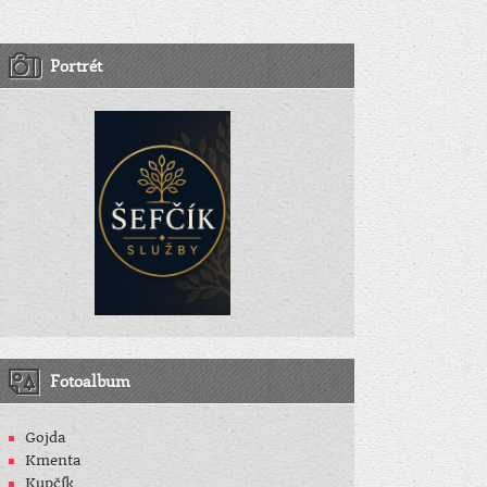
Portrét
Fotoalbum
Gojda
Kmenta
Kupčík