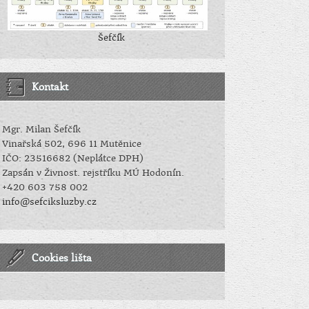
Šefčík
Kontakt
Mgr. Milan Šefčík
Vinařská 502, 696 11 Mutěnice
IČO: 23516682 (Neplátce DPH)
Zapsán v Živnost. rejstříku MÚ Hodonín.
+420 603 758 002
info@sefciksluzby.cz
Cookies lišta