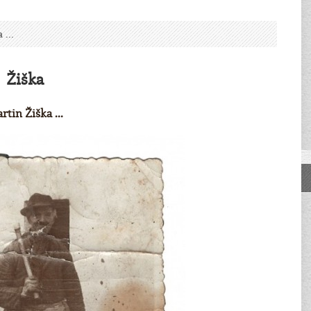
 ...
Žiška
rtin Žiška ...