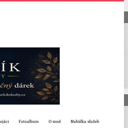
ojáci
Fotoalbum
O mně
Nabídka služeb