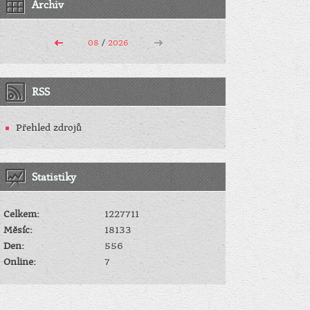
Archiv
08
/
2026
RSS
Přehled zdrojů
Statistiky
Celkem:
1227711
Měsíc:
18133
Den:
556
Online:
7