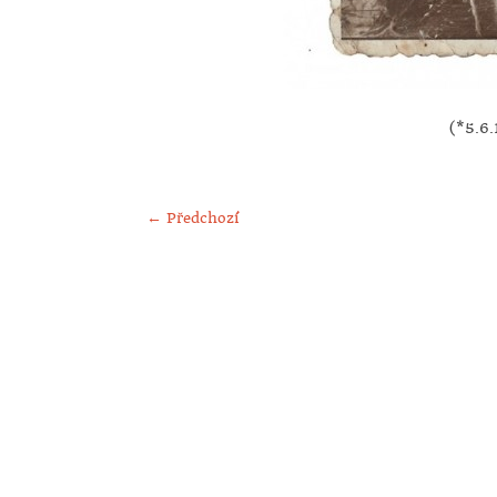
(*5.6.
← Předchozí