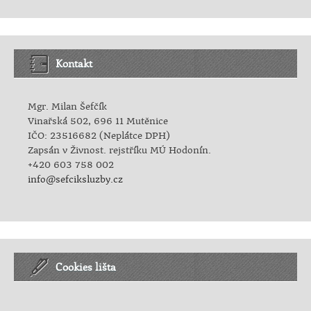
Kontakt
Mgr. Milan Šefčík
Vinařská 502, 696 11 Mutěnice
IČO: 23516682 (Neplátce DPH)
Zapsán v Živnost. rejstříku MÚ Hodonín.
+420 603 758 002
info@sefciksluzby.cz
Cookies lišta