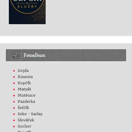
Fotoalbum
Gojda
Kmenta
Kupčík
Matyáš
Mutěnice
Pazderka
Šefčík
Seko - Sarlay
Slováček
Sochor