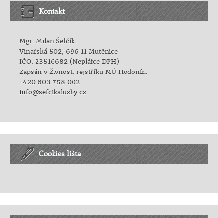
Kontakt
Mgr. Milan Šefčík
Vinařská 502, 696 11 Mutěnice
IČO: 23516682 (Neplátce DPH)
Zapsán v Živnost. rejstříku MÚ Hodonín.
+420 603 758 002
info@sefciksluzby.cz
Cookies lišta