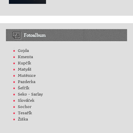
Fotoalbum
Gojda
Kmenta
Kupčík
Matyáš
Mutěnice
Pazderka
Šefčík
Seko - Sarlay
Slováček
Sochor
Tesařík
Žiška