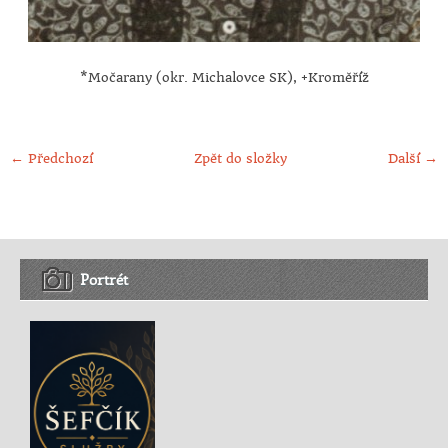
*Močarany (okr. Michalovce SK), +Kroměříž
← Předchozí
Zpět do složky
Další →
Portrét