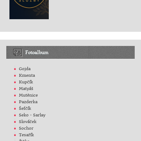
Fotoalbum
Gojda
Kmenta
Kupčík
Matyáš
Mutěnice
Pazderka
Šefčík
Seko - Sarlay
Slováček
Sochor
Tesařík