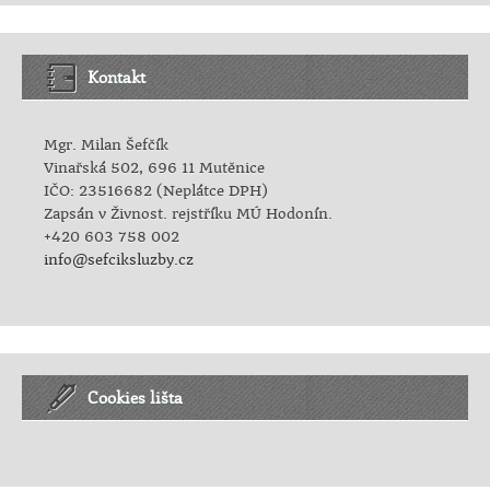
Kontakt
Mgr. Milan Šefčík
Vinařská 502, 696 11 Mutěnice
IČO: 23516682 (Neplátce DPH)
Zapsán v Živnost. rejstříku MÚ Hodonín.
+420 603 758 002
info@sefciksluzby.cz
Cookies lišta