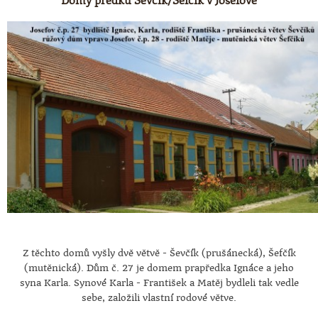
Z těchto domů vyšly dvě větvě - Ševčík (prušánecká), Šefčík
(mutěnická). Dům č. 27 je domem prapředka Ignáce a jeho
syna Karla. Synové Karla - František a Matěj bydleli tak vedle
sebe, založili vlastní rodové větve.