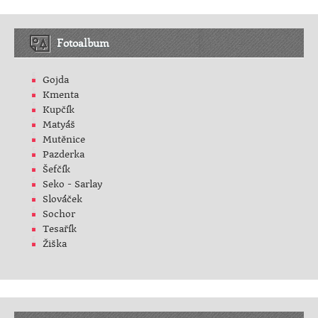
Fotoalbum
Gojda
Kmenta
Kupčík
Matyáš
Mutěnice
Pazderka
Šefčík
Seko - Sarlay
Slováček
Sochor
Tesařík
Žiška