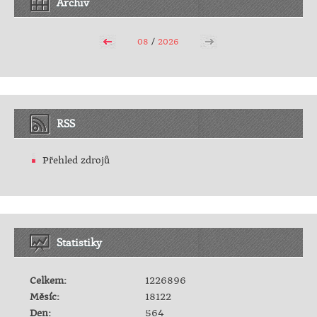
Archiv
08
/
2026
RSS
Přehled zdrojů
Statistiky
Celkem:
1226896
Měsíc:
18122
Den:
564