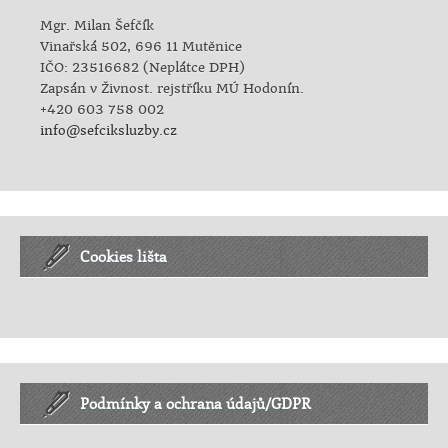
Mgr. Milan Šefčík
Vinařská 502, 696 11 Mutěnice
IČO: 23516682 (Neplátce DPH)
Zapsán v Živnost. rejstříku MÚ Hodonín.
+420 603 758 002
info@sefciksluzby.cz
Cookies lišta
Podmínky a ochrana údajů/GDPR