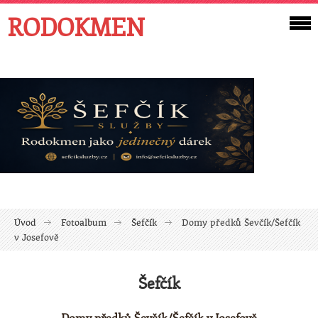
RODOKMEN
Úvod
Fotoalbum
Šefčík
Domy předků Ševčík/Šefčík
v Josefově
Šefčík
Domy předků Ševčík/Šefčík v Josefově