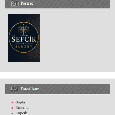
Portrét
Fotoalbum
Gojda
Kmenta
Kupčík