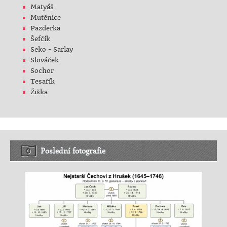
Matyáš
Mutěnice
Pazderka
Šefčík
Seko - Sarlay
Slováček
Sochor
Tesařík
Žiška
Poslední fotografie