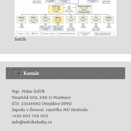
Šefčík
Kontakt
Mgr. Milan Šefčík
Vinařská 502, 696 11 Mutěnice
IČO: 23516682 (Neplátce DPH)
Zapsán v Živnost. rejstříku MÚ Hodonín.
+420 603 758 002
info@sefciksluzby.cz