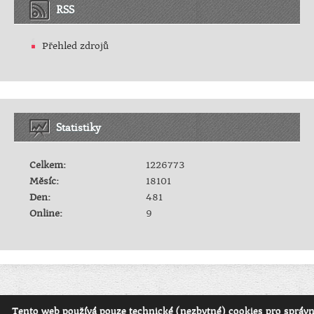
RSS
Přehled zdrojů
Statistiky
Celkem:
1226773
Měsíc:
18101
Den:
481
Online:
9
© 2026 eStránky.cz
/
RSS
/
WebSlice
/
Tisk
/
Aktualizováno: 3. 8. 2026
/
Tento web používá pouze technické (nezbytné) cookies pro správ