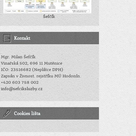
Šefčík
Kontakt
Mgr. Milan Šefčík
Vinařská 502, 696 11 Mutěnice
IČO: 23516682 (Neplátce DPH)
Zapsán v Živnost. rejstříku MÚ Hodonín.
+420 603 758 002
info@sefciksluzby.cz
Cookies lišta