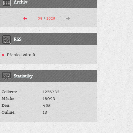
Archiv
08
/
2026
RSS
Přehled zdrojů
Statistiky
Celkem:
1226732
Měsíc:
18093
Den:
465
Online:
13