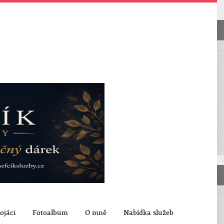
ojáci
Fotoalbum
O mně
Nabídka služeb