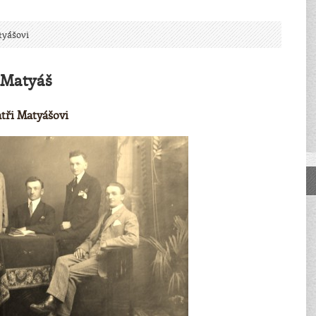
tyášovi
Matyáš
tři Matyášovi