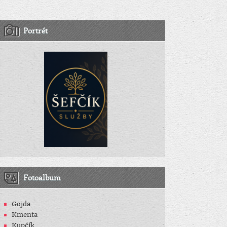
Portrét
Fotoalbum
Gojda
Kmenta
Kupčík