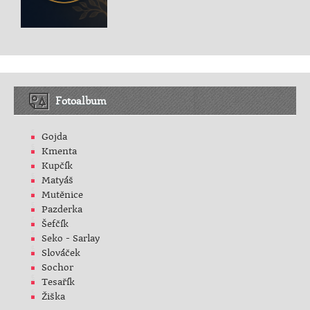
Fotoalbum
Gojda
Kmenta
Kupčík
Matyáš
Mutěnice
Pazderka
Šefčík
Seko - Sarlay
Slováček
Sochor
Tesařík
Žiška