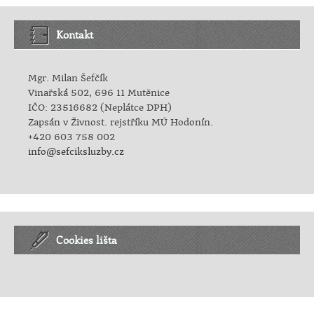
Kontakt
Mgr. Milan Šefčík
Vinařská 502, 696 11 Mutěnice
IČO: 23516682 (Neplátce DPH)
Zapsán v Živnost. rejstříku MÚ Hodonín.
+420 603 758 002
info@sefciksluzby.cz
Cookies lišta