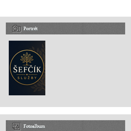
Portrét
Fotoalbum