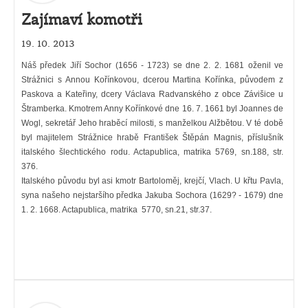
Zajímaví komotři
19. 10. 2013
Náš předek Jiří Sochor (1656 - 1723) se dne 2. 2. 1681 oženil ve
Strážnici s Annou Kořínkovou, dcerou Martina Kořínka, původem z
Paskova a Kateřiny, dcery Václava Radvanského z obce Závišice u
Štramberka. Kmotrem Anny Kořínkové dne 16. 7. 1661 byl Joannes de
Wogl, sekretář Jeho hraběcí milosti, s manželkou Alžbětou. V té době
byl majitelem Strážnice hrabě František Štěpán Magnis, příslušník
italského šlechtického rodu. Actapublica, matrika 5769, sn.188, str.
376.
Italského původu byl asi kmotr Bartoloměj, krejčí, Vlach. U křtu Pavla,
syna našeho nejstaršího předka Jakuba Sochora (1629? - 1679) dne
1. 2. 1668. Actapublica, matrika 5770, sn.21, str.37.