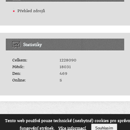
Přehled zdrojů
Statistiky
Celkem:
1228090
Měsíc:
18031
Den:
469
Online:
5
© 2026 eStránky.cz
/
RSS
/
WebSlice
/
Tisk
/
Aktualizováno: 3. 8. 2026
/
Tento web používá pouze technické (nezbytné) cookies pro správ
Nahoru ↑
fungování stránek.
Více informací
Souhlasím