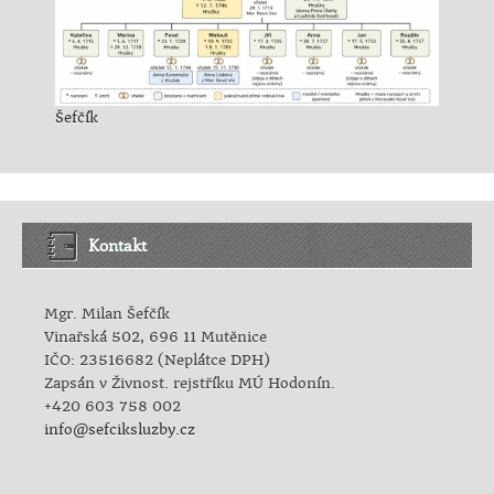
Šefčík
Kontakt
Mgr. Milan Šefčík
Vinařská 502, 696 11 Mutěnice
IČO: 23516682 (Neplátce DPH)
Zapsán v Živnost. rejstříku MÚ Hodonín.
+420 603 758 002
info@sefciksluzby.cz