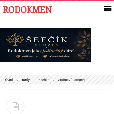
RODOKMEN
Úvod
Rody
Sochor
Zajímaví komotři