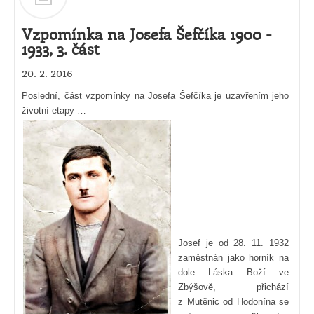
Vzpomínka na Josefa Šefčíka 1900 -
1933, 3. část
20. 2. 2016
Poslední, část vzpomínky na Josefa Šefčíka je uzavřením jeho
životní etapy …
Josef je od 28. 11. 1932
zaměstnán j
ako horník na
dole Láska Boží ve
Zbýšově, přichází
z Mutěnic od Hodonína se