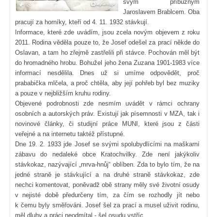
svým příbuzným
Jaroslavem Brablcem. Oba
pracují za horníky, kteří od 4. 11. 1932 stávkují.
Informace, které zde uvádím, jsou zcela novým objevem z roku
2011. Rodina věděla pouze to, že Josef odešel za prací někde do
Oslavan, a tam ho zřejmě zastřelili při stávce. Pochován měl být
do hromadného hrobu. Bohužel jeho žena Zuzana 1901-1983 více
informací nesdělila. Dnes už si umíme odpovědět, proč
prababička mlčela, a proč chtěla, aby její pohřeb byl bez muziky
a pouze v nejbližším kruhu rodiny.
Objevené podrobnosti zde nesmím uvádět v rámci ochrany
osobních a autorských práv. Existují jak písemnosti v MZA, tak i
novinové články, či studijní práce MUNI, které jsou z části
veřejné a na internetu taktéž přístupné.
Dne 19. 2. 1933 jde Josef se svými spolubydlícími na maškarní
zábavu do nedaleké obce Kratochvilky. Zde není jakýkoliv
stávkokaz, nazývající „mrva-hnůj“ oblíben. Zda to bylo tím, že na
jedné straně je stávkující a na druhé straně stávkokaz, zde
nechci komentovat, poněvadž obě strany měly své životní osudy
v nejisté době předurčeny tím, za čím se rozhodly jít nebo
k čemu byly směřováni. Josef šel za prací a musel uživit rodinu,
měl dluhy a práci neodmítal - šel osudu vstříc.