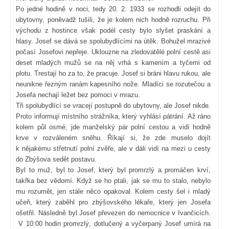
Po jedné hodině v noci, tedy 20. 2. 1933 se rozhodli odejít do
ubytovny, poněvadž tušili, že je kolem nich hodně rozruchu. Při
východu z hostince však podél cesty bylo slyšet praskání a
hlasy. Josef se dává se spolubydlícími na útěk. Bohužel mrazivé
počasí Josefovi nepřeje. Uklouzne na zledovatělé polní cestě asi
deset mladých mužů se na něj vrhá s kamením a tyčemi od
plotu. Trestají ho za to, že pracuje. Josef si bráni hlavu rukou, ale
neunikne řezným ranám kapesního nože. Mladíci se rozutečou a
Josefa nechají ležet bez pomoci v mrazu.
Tři spolubydlící se vracejí postupně do ubytovny, ale Josef nikde.
Proto informují místního strážníka, který vyhlásí pátrání. Až ráno
kolem půl osmé, jde manželský pár polní cestou a vidí hodně
krve v rozváleném sněhu. Říkají si, že zde muselo dojít
k nějakému střetnutí polní zvěře, ale v dáli vidí na mezi u cesty
do Zbýšova sedět postavu.
Byl to muž, byl to Josef, který byl promrzlý a promáčen krví,
takřka bez vědomí. Když se ho ptali, jak se mu to stalo, nebylo
mu rozumět, jen stále něco opakoval. Kolem cesty šel i mladý
učeň, který zaběhl pro zbýšovského lékaře, který jen Josefa
ošetřil. Následně byl Josef převezen do nemocnice v Ivančicích.
V 10:00 hodin promrzlý, dotlučený a vyčerpaný Josef umírá na