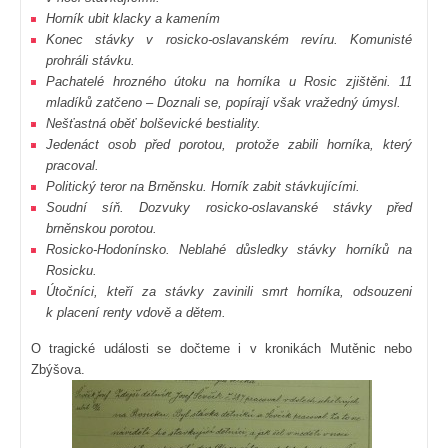
Horník ubit klacky a kamením
Konec stávky v rosicko-oslavanském revíru. Komunisté
prohráli stávku.
Pachatelé hrozného útoku na horníka u Rosic zjištěni. 11
mladíků zatčeno – Doznali se, popírají však vražedný úmysl.
Nešťastná oběť bolševické bestiality.
Jedenáct osob před porotou, protože zabili horníka, který
pracoval.
Politický teror na Brněnsku. Horník zabit stávkujícími.
Soudní síň. Dozvuky rosicko-oslavanské stávky před
brněnskou porotou.
Rosicko-Hodonínsko. Neblahé důsledky stávky horníků na
Rosicku.
Útočníci, kteří za stávky zavinili smrt horníka, odsouzeni
k placení renty vdově a dětem.
O tragické události se dočteme i v kronikách Mutěnic nebo
Zbýšova.