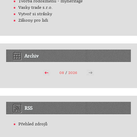
Tvorba rodokmenu - myheritage
Vasky trade s.r.o.
Vytvoř si stránky
Zákony pro lidi
Archiv
08
/
2026
RSS
Přehled zdrojů