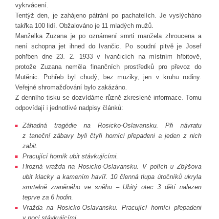
vykrvácení.
Tentýž den, je zahájeno pátrání po pachatelích. Je vyslýcháno
takřka 100 lidí. Obžalováno je 11 mladých mužů.
Manželka Zuzana je po oznámení smrti manžela zhroucena a
není schopna jet ihned do Ivančic. Po soudní pitvě je Josef
pohřben dne 23. 2. 1933 v Ivančicích na místním hřbitově,
protože Zuzana neměla finančních prostředků pro převoz do
Mutěnic. Pohřeb byl chudý, bez muziky, jen v kruhu rodiny.
Veřejné shromažďování bylo zakázáno.
Z denního tisku se dozvídáme různě zkreslené informace. Tomu
odpovídají i jednotlivé nadpisy článků:
Záhadná tragédie na Rosicko-Oslavansku. Při návratu
z taneční zábavy byli čtyři horníci přepadeni a jeden z nich
zabit.
Pracující horník ubit stávkujícími.
Hrozná vražda na Rosicko-Oslavansku. V polích u Zbýšova
ubit klacky a kamením havíř. 10 členná tlupa útočníků ukryla
smrtelně zraněného ve sněhu – Ubitý otec 3 dětí nalezen
teprve za 6 hodin.
Vražda na Rosicko-Oslavansku. Pracující horníci přepadeni
v noci stávkujícími.