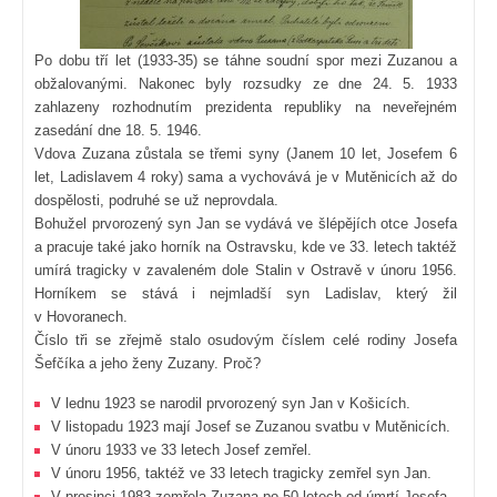
Po dobu tří let (1933-35) se táhne soudní spor mezi Zuzanou a
obžalovanými. Nakonec byly rozsudky ze dne 24. 5. 1933
zahlazeny rozhodnutím prezidenta republiky na neveřejném
zasedání
dne
18. 5. 1946.
Vdova Zuzana zůstala se třemi syny (Janem 10 let, Josefem 6
let, Ladislavem 4 roky) sama a vychovává je v Mutěnicích až do
dospělosti, podruhé se už neprovdala.
Bohužel prvorozený syn Jan se vydává ve šlépějích otce Josefa
a pracuje také jako horník na Ostravsku, kde ve 33. letech taktéž
umírá tragicky v zavaleném dole Stalin v Ostravě v únoru 1956.
Horníkem se stává i nejmladší syn Ladislav, který žil
v Hovoranech.
Číslo tři se zřejmě stalo osudovým číslem celé rodiny Josefa
Šefčíka a jeho ženy Zuzany. Proč?
V lednu 1923 se narodil prvorozený syn Jan v Košicích.
V listopadu 1923 mají Josef se Zuzanou svatbu v Mutěnicích.
V únoru 1933 ve 33 letech Josef zemřel.
V únoru 1956, taktéž ve 33 letech tragicky zemřel syn Jan.
V prosinci 1983 zemřela Zuzana po 50 letech od úmrtí Josefa.