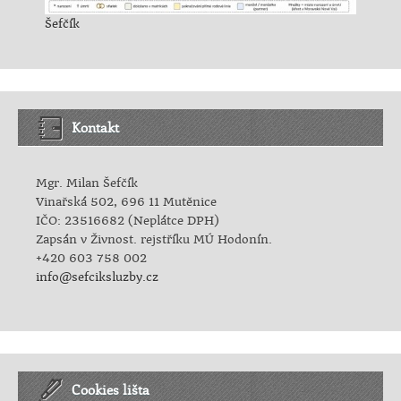
Šefčík
Kontakt
Mgr. Milan Šefčík
Vinařská 502, 696 11 Mutěnice
IČO: 23516682 (Neplátce DPH)
Zapsán v Živnost. rejstříku MÚ Hodonín.
+420 603 758 002
info@sefciksluzby.cz
Cookies lišta