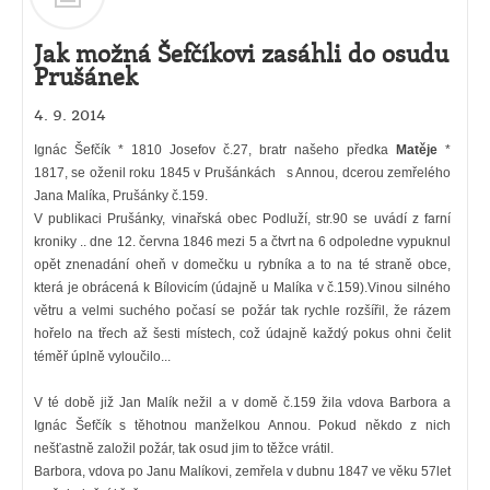
Jak možná Šefčíkovi zasáhli do osudu
Prušánek
4. 9. 2014
Ignác Šefčík * 1810 Josefov č.27, bratr našeho předka
Matěje
*
1817, se oženil roku 1845 v Prušánkách s Annou, dcerou zemřelého
Jana Malíka, Prušánky č.159.
V publikaci Prušánky, vinařská obec Podluží, str.90 se uvádí z farní
kroniky .. dne 12. června 1846 mezi 5 a čtvrt na 6 odpoledne vypuknul
opět znenadání oheň v domečku u rybníka a to na té straně obce,
která je obrácená k Bílovicím (údajně u Malíka v č.159).Vinou silného
větru a velmi suchého počasí se požár tak rychle rozšířil, že rázem
hořelo na třech až šesti místech, což údajně každý pokus ohni čelit
téměř úplně vyloučilo...
V té době již Jan Malík nežil a v domě č.159 žila vdova Barbora a
Ignác Šefčík s těhotnou manželkou Annou. Pokud někdo z nich
nešťastně založil požár, tak osud jim to těžce vrátil.
Barbora, vdova po Janu Malíkovi, zemřela v dubnu 1847 ve věku 57let