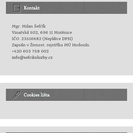
Kontakt
Mgr. Milan Šefčík
Vinařská 502, 696 11 Mutěnice
IČO: 23516682 (Neplátce DPH)
Zapsán v Živnost. rejstříku MÚ Hodonín.
+420 603 758 002
info@sefciksluzby.cz
Cookies lišta