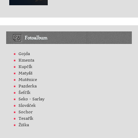
Fotoalbum
Gojda
Kmenta
Kupčík
Matyáš
Mutěnice
Pazderka
Šefčík
Seko - Sarlay
Slováček
Sochor
Tesařík
Žiška