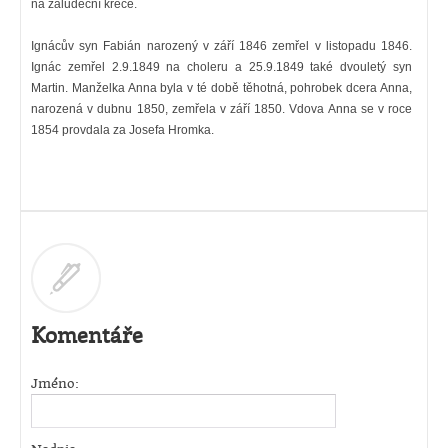
na žaludeční křeče.
Ignácův syn Fabián narozený v září 1846 zemřel v listopadu 1846.
Ignác zemřel 2.9.1849 na choleru a 25.9.1849 také dvouletý syn
Martin. Manželka Anna byla v té době těhotná, pohrobek dcera Anna,
narozená v dubnu 1850, zemřela v září 1850. Vdova Anna se v roce
1854 provdala za Josefa Hromka.
Komentáře
Jméno: