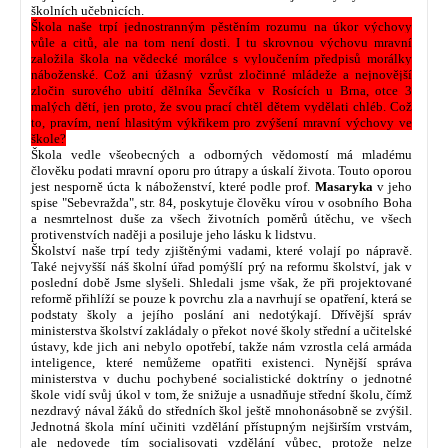
školních učebnicích.
Škola naše trpí jednostranným pěstěním rozumu na úkor výchovy
vůle a citů, ale na tom není dosti. I tu skrovnou výchovu mravní
založila škola na vědecké morálce s vyloučením předpisů morálky
náboženské. Což ani úžasný vzrůst zločinné mládeže a nejnovější
zločin surového ubití dělníka Ševčíka v Rosících u Brna, otce 3
malých dětí, jen proto, že svou prací chtěl dětem vydělati chléb. Což
to, pravím, není hlasitým výkřikem pro zvýšení mravní výchovy ve
škole?
Škola vedle všeobecných a odborných vědomostí má mladému
člověku podati mravní oporu pro útrapy a úskalí života. Touto oporou
jest nesporně úcta k náboženství, které podle prof.
Masaryka
v jeho
spise "Sebevražda", str. 84, poskytuje člověku vírou v osobního Boha
a nesmrtelnost duše za všech životních poměrů útěchu, ve všech
protivenstvích naději a posiluje jeho lásku k lidstvu.
Školství naše trpí tedy zjištěnými vadami, které volají po nápravě.
Také nejvyšší náš školní úřad pomýšlí prý na reformu školství, jak v
poslední době Jsme slyšeli. Shledali jsme však, že při projektované
reformě přihlíží se pouze k povrchu zla a navrhují se opatření, která se
podstaty školy a jejího poslání ani nedotýkají. Dřívější správ
ministerstva školství zakládaly o překot nové školy střední a učitelské
ústavy, kde jich ani nebylo opotřebí, takže nám vzrostla celá armáda
inteligence, které nemůžeme opatřiti existenci. Nynější správa
ministerstva v duchu pochybené socialistické doktríny o jednotné
škole vidí svůj úkol v tom, že snižuje a usnadňuje střední školu, čímž
nezdravý nával žáků do středních škol ještě mnohonásobně se zvýšil.
Jednotná škola míní učiniti vzdělání přístupným nejširším vrstvám,
ale nedovede tím socialisovati vzdělání vůbec, protože nelze