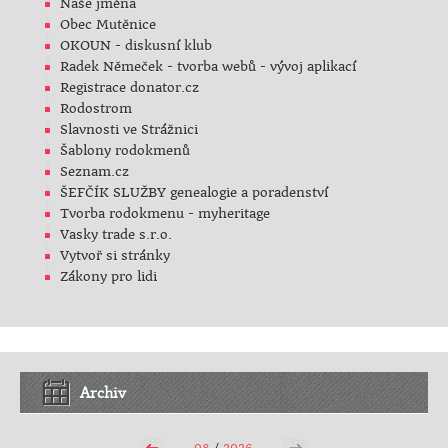
Naše jména
Obec Mutěnice
OKOUN - diskusní klub
Radek Němeček - tvorba webů - vývoj aplikací
Registrace donator.cz
Rodostrom
Slavnosti ve Strážnici
Šablony rodokmenů
Seznam.cz
ŠEFČÍK SLUŽBY genealogie a poradenství
Tvorba rodokmenu - myheritage
Vasky trade s.r.o.
Vytvoř si stránky
Zákony pro lidi
Archiv