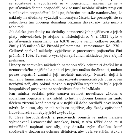
se soustavně a vyvolává-li se v pojištěncích mínění, že se v
pojišťovnách špatně hospodaří, pak se musí neblahé účinky projeviti
v celkovém hospodaření. Je-li pojištěncům neustále namlouváno, že
náklady na úředníky vyžadují ohromných částek, lze pochopiti, že se
jednotlivci tím úporněji domáhají přiznání dávek, aby také něco z
toho měli.
Jak daleko jsou útoky na úředníky nemocenských pojišťoven a jejich
platy odůvodněné, je zřejmo z následujícího. V r. 1831 bylo v
pojišťovnách zaměstnáno asi 6.070 osob a jejich celkové požitky
činily 105 milionů Kč. Připadá průměrně na 1 zaměstnance Kč 1230.-.
Celkové správní náklady, vyjádřené v procentech pojistného činí
průměrně 16%. Tvrzení o vysokých správních nákladech jsou zřejmě
přehnaná.
Úspory ve správních nákladech nemohou však odstraniti dnešní krisi
nemocenského pojištění, a pokud jest jich možno dosáhnouti, mohou
pouze nepatrně zmírniti její neblahé následky. Nemá-li dojíti k
úplnému finančnímu i morálnímu rozvratu nemocenských pojišťoven
nezbývá než, aby pokud možno s největším urychlením bylo jejich
hospodářství postaveno na spolehlivou finanční základu.
Pan ministr sociální péče uznává nutnost novelisace zákona o
sociálním pojištění a jak sdělil, zvláštní odborná komise za tímto
účelem zřízená koná porady a v nejbližší době předloží novelisační
návrh. Je nutno, aby se tak stalo co nejdříve, aby škody způsobené
lidovému zdraví nebyly ještě zvyšovány.
K úlevě hospodářských a pracovních poměrů je nutné náležité
vybudování živnostenské inspekce, která, v této těžké době musí
mimořádně napínati své síly, aby dostála svým úkolům, které
spočívají v dozoru na ochranu dělnictva, aby byla ve stálém styku s