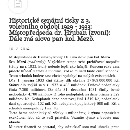
Historické senátní tisky z 3.
volebního období 1929 - 1933:
Místopředseda dr. Hruban (zvoní):
Dále má slovo pan kol. Mezö.
10. 7. 2014
Místopředseda dr.
Hruban
(zvoní)
: Dále má slovo pan kol.
Mezö.
Sen.
Mezó
(maďarsky)
: V rýchlom tempe treba prebičovať rozpočet
štátny na r. 1933, ktorý nebude lepší ako laňajší. Koncom roku zasa
prídete hľadať úhradu a uvidíme, koľko miliárd bude činiť schodok.
Tento schodok budete zasa chcieť vydobyť na malých existenciách.
Dňa 1. januára 1933 činí štátny dlh okrúhle 37.969,000.000 Kč.
Štátny dlh zvýšil sa v r. 1932 o 408 miliónov. Daňové nedoplatky
činia 7.300 miliónov. Do dňa 31. decembra 1931 činily berné
nedoplatky 4.700 miliónov. Z toho nedoplatok na dane priame 2.329
miliónov Kč. Nedoplatok dane obratovej činí 1.519 Kč, nedoplatok
daní spotrebných 162 mil. Kč, nedoplatok poplatkový 688 mil. Kč, a
schodok monopolový 1 mil. Kč.
Tieto berné nedoplatky sú všetky u milionárov, k týmto neposielate
exekútora, lebo sú to vaši priatelia. Vezmite týmto a budete mať
úhradu.
Minister financií sa postaral, aby odniekiaľ som mal úhradu, preto