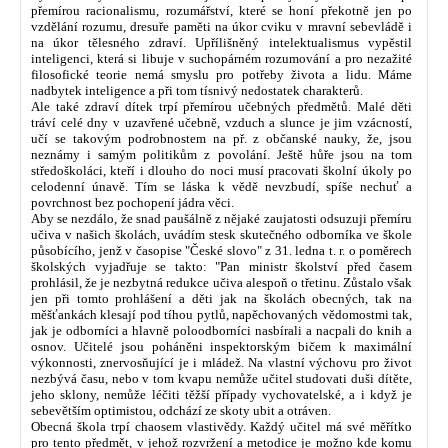
přemírou racionalismu, rozumářství, které se honí překotně jen po
vzdělání rozumu, dresuře paměti na úkor cviku v mravní sebevládě i
na úkor tělesného zdraví. Upřílišněný intelektualismus vypěstil
inteligenci, která si libuje v suchopárném rozumování a pro nezažité
filosofické teorie nemá smyslu pro potřeby života a lidu. Máme
nadbytek inteligence a při tom tísnivý nedostatek charakterů.
Ale také zdraví dítek trpí přemírou učebných předmětů. Malé děti
tráví celé dny v uzavřené učebně, vzduch a slunce je jim vzácností,
učí se takovým podrobnostem na př. z občanské nauky, že, jsou
neznámy i samým politikům z povolání. Ještě hůře jsou na tom
středoškoláci, kteří i dlouho do noci musí pracovati školní úkoly po
celodenní únavě. Tím se láska k vědě nevzbudí, spíše nechuť a
povrchnost bez pochopení jádra věci.
Aby se nezdálo, že snad paušálně z nějaké zaujatosti odsuzuji přemíru
učiva v našich školách, uvádím stesk skutečného odborníka ve škole
působícího, jenž v časopise "České slovo" z 31. ledna t. r. o poměrech
školských vyjadřuje se takto: "Pan ministr školství před časem
prohlásil, že je nezbytná redukce učiva alespoň o třetinu. Zůstalo však
jen při tomto prohlášení a děti jak na školách obecných, tak na
měšťankách klesají pod tíhou pytlů, napěchovaných vědomostmi tak,
jak je odborníci a hlavně poloodborníci nasbírali a nacpali do knih a
osnov. Učitelé jsou poháněni inspektorským bičem k maximální
výkonnosti, znervosňující je i mládež. Na vlastní výchovu pro život
nezbývá času, nebo v tom kvapu nemůže učitel studovati duši dítěte,
jeho sklony, nemůže léčiti těžší případy vychovatelské, a i když je
sebevětším optimistou, odchází ze skoty ubit a otráven.
Obecná škola trpí chaosem vlastivědy. Každý učitel má své měřítko
pro tento předmět, v jehož rozvržení a metodice je možno kde komu