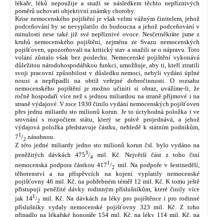
lékaře, léků nepoužije a snaží se následkem těchto nepříznivých
poměrů uchovati objektivní známky choroby.
Krise nemocenského pojištění je však velmi vážným činitelem, jehož
podceňování by se nevyplatilo do budoucna a jehož podceňování v
minulosti nese také již své nepříznivé ovoce. Nesčetněkráte jsme z
kruhů nemocenského pojištění, zejména ze Svazu nemocenských
pojišťoven, upozorňovali na kritický stav a snažili se o nápravu. Toto
volání zůstalo však bez poslechu. Nemocenské pojištění vykonává
důležitou národohospodářskou funkci, umožňuje, aby ti, kteří ztratili
svoji pracovní způsobilost v důsledku nemoci, nebyli vydáni úplné
nouzi a nepřipadli na obtíž veřejné dobročinnosti. O rozsahu
nemocenského pojištění je možno učiniti si obraz, uvážíme-li, že
ročně hospodaří více než s jednou miliardou na straně příjmové i na
straně výdajové. V roce 1930 činilo vydání nemocenských pojišťoven
přes jednu miliardu sto milionů korun. Je to úctyhodná položka i ve
srovnání s rozpočtem státu, který se právě projednává, a jehož
výdajová položka představuje částku, nehledě k státním podnikům,
1
7
/
násobnou.
2
Z této jedné miliardy jedno sto milionů korun čsl. bylo vydáno na
3
peněžitých dávkách 475
/
mil. Kč. Největší část z toho činí
4
1
nemocenská podpora částkou 417
/
mil. Na podpoře v šestinedělí,
2
těhotenství a na příspěvcích na kojení vyplatily nemocenské
pojišťovny 46 mil. Kč, na pohřebném téměř 12 mil. Kč. K tomu ještě
přistupují peněžité dávky rodinným příslušníkům, které činily více
1
jak 14
/
mil. Kč. Na dávkách za léky pro pojištěnce i pro rodinné
2
příslušníky vydaly nemocenské pojišťovny 323 mil. Kč. Z toho
připadlo na lékařské honoráře 154 mil. Kč, na léky 114 mil. Kč, na