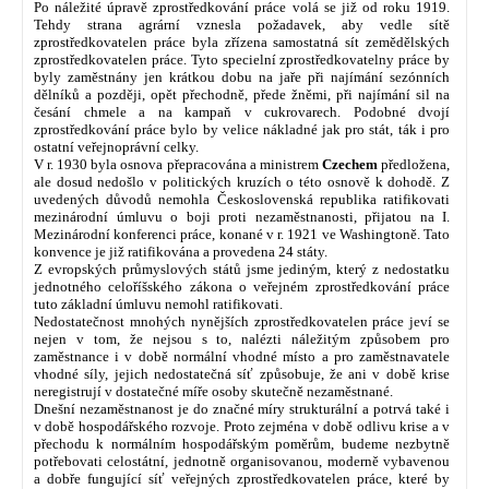
Po náležité úpravě zprostředkování práce volá se již od roku 1919.
Tehdy strana agrární vznesla požadavek, aby vedle sítě
zprostředkovatelen práce byla zřízena samostatná sít zemědělských
zprostředkovatelen práce. Tyto specielní zprostředkovatelny práce by
byly zaměstnány jen krátkou dobu na jaře při najímání sezónních
dělníků a později, opět přechodně, přede žněmi, při najímání sil na
česání chmele a na kampaň v cukrovarech. Podobné dvojí
zprostředkování práce bylo by velice nákladné jak pro stát, ták i pro
ostatní veřejnoprávní celky.
V r. 1930 byla osnova přepracována a ministrem
Czechem
předložena,
ale dosud nedošlo v politických kruzích o této osnově k dohodě. Z
uvedených důvodů nemohla Československá republika ratifikovati
mezinárodní úmluvu o boji proti nezaměstnanosti, přijatou na I.
Mezinárodní konferenci práce, konané v r. 1921 ve Washingtoně. Tato
konvence je již ratifikována a provedena 24 státy.
Z evropských průmyslových států jsme jediným, který z nedostatku
jednotného celoříšského zákona o veřejném zprostředkování práce
tuto základní úmluvu nemohl ratifikovati.
Nedostatečnost mnohých nynějších zprostředkovatelen práce jeví se
nejen v tom, že nejsou s to, nalézti náležitým způsobem pro
zaměstnance i v době normální vhodné místo a pro zaměstnavatele
vhodné síly, jejich nedostatečná síť způsobuje, že ani v době krise
neregistrují v dostatečné míře osoby skutečně nezaměstnané.
Dnešní nezaměstnanost je do značné míry strukturální a potrvá také i
v době hospodářského rozvoje. Proto zejména v době odlivu krise a v
přechodu k normálním hospodářským poměrům, budeme nezbytně
potřebovati celostátní, jednotně organisovanou, moderně vybavenou
a dobře fungující síť veřejných zprostředkovatelen práce, které by