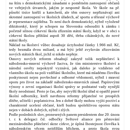
na štíru s demokratickými zásadami o poměrném zastoupení občanů
ve veřejných útvarech, jakým je nesporně škola. Ve škole na př.
působí tisíce kněží a katechetů, ale těm osnovy nepřiznávají ani
skromné zastoupení ve školních úřadech, ač sportu a tělesné výchově
je representace zajištěna. To není duch demokratický, nýbrž vyloženě
diktátorský, který je schopen na Slovensku odsouditi k zámku i
početně silnou církevní školu zřízením státní školy, když se v obci s
církevní školou přihlásí aspoň 30 dětí, třeba cikánských, do nové
státní školy.
Náklad na školství vůbec dosahuje úctyhodné částky 1.966 mil. Kč,
tedy bezmála dvou miliard, a má býti ještě zvyšován zřizováním
nových státních škol, jichž si nikdo nepřeje.
Osnovy nových reforem obsahují zakrytě tolik nepřátelství k
nábožensko-mravní výchově žactva, že tím ministerstvo školství a
národní osvěty nepokrytě vyznává, jak daleko je vzdáleno od
vlastního úkolu na poli vzdělání školního, které má mladému člověku
poskytnouti nejen povšechné a odborné vědomosti, nýbrž i mravní
oporu pro život na základě nábožensko-mravních zásad. Papírovými
výnosy o zevní organisaci školní správy se podstatné vady nynější
školy neodstraní. Proto je čas, aby nejvyšší školní úřad si opatřil pravé
školní odborníky, kteří navrhnou reformy přijatelné ve prospěch
dítěte, učitelů i poplatnictva. Jen z dobré školy mohou vyjíti poctiví a
charakterně ucelení občané, kteří budou spolehlivou oporou státu
nejen v dobách dobrých, nýbrž i zlých.
Podle posledních slov, pronesených panem presidentem dne 20. února
t. r. k delegaci čsl. odbočky Světové aliance pro pěstování
mezinárodního přátelství skrze církve, je úplná lhostejnost člověka k
náboženským věcem nejtěžším hříchem, a proto škola svou