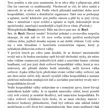
Tyto poměry u nás jsou znamením, že se něco děje a připravuje, před
čím lze varovati co nejdůrazněji. Všeobecně se cítí, že něco umírá a
zároveň, že se něco rodí. Podle všech příznaků nadchází doba nové
hospodářské, výrobní a distribuční organisace. Také ona se probojuje
a uplatní, nechť kdokoliv jest jiného názoru a přál by si jiný vývoj.
Jako v minulosti i nyní zvítězí a uplatní se lepší, dokonalejší útvar
společenský, zaručující nerušenější a lepší život všem.
(Potlesk.)
Místopředseda
Donát
(zvoní)
: Dále má slovo pan sen. dr.
Reyl.
Sen. dr.
Reyl:
Slavný senáte! Svízelné jednání o rovnováhu rozpočtu
ukazuje, že stát náš ve 14. roce svého trvání prožívá neobyčejně
vážnou dobu, jejíhož dosahu nejsme si ani dobře vědomi. Celý světa
my s ním bloudíme v horečném existenčním zápase, který je
neblahým dědictvím světové války.
V prvých letech po válce jsme doufali, že se dostaví mezinárodní
trvalý mír a že budou navázány opět bývalé obchodní styky, ale místo
toho vidíme osamocení jednotlivých států a uzavírání hranic celními
hradbami, což jest jistý druh světové hospodářské války, která je sice
nekrvavá, ale přináší daleko horší následky, nežli krvavá válka
světová. A jako těžko bylo předvídati trvání veliké války světové, tak
ani dnes nelze určiti, kdy skončí nynější válka hospodářská a nastane
ulehčení milionům strádajících lidí a zavládne pravidelný trvalý mír v
hospodářském životě.
Vedle hospodářské války setkáváme se s temnými zjevy, které bývají
následkem každé války. Je to úpadek mravního cítění, který postihl
celý svět a který je neméně škodlivý, než sama krise hospodářská. Po
válce světové vyhlášeno bylo heslo, že se musí všechny mravní i
duchové hodnoty přehodnotiti, čímž byl otřesen sám základ lidské
společnosti a celý život byl zmaterialisován. Stav tento nepřinesl však