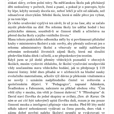
získati slávy, ovšem polní trávy. Na měšťanskou školu pak přicházejí
děti nedoučeny v počtech, čtení a psaní, a pokud je o pravopis, bylo
by lépe, kdyby neznaly docela nic, neboť lehčí je učit od základu, než
odnaučovat zlozvykům. Střední škola, která si může přece jen vybrat,
je na tom lépe.
Ze všeho uvažování vyplývá ten závěr, že už je na čase, aby se začalo
myslit především na dítě. Pro reformu školy lze udělat hodně i bez
politického rámusu, soustředí-li se činnost úřadů a učitelstva na
přerod ducha školy a jejího vnitřního života."
Hlasu tohoto praktického odborníka měly by si povšimnouti příslušné
kruhy v ministerstvu školství a nár. osvěty, aby přestaly usilovati jen o
reformu administrativy školní a věnovaly se raději naléhavým
reformám nedostatků životních zájmů školy, která má sloužiti
především blahu dítek i učitelů, a ne přepokrokovým teoriím.
Když jsem se již dotkl přemíry vědeckých poznatků v obecných
školách, musím vysloviti obžalobu, že školní vyučování neodpovídá
vždy současnému stavu vědeckého bodání, jak to předpisuje § 119
ústavní listiny. Ještě dnes přísahá se v učebnicích na bludné nauky
evolučního materialismu, ačkoliv týž dávno je překonán vitalismem a
ne nověji i uznáním nadpřírodního činitel ve světovém a
společenském dějství. V "Pedagogice", napsané Adámkem,
Švadlenkou a Fahounem, naleznete na příklad ubohou větu: "Čím
větší rýhy v mozku, tím větší je činnost duševní." V "Přírodopise" dr.
David staví člověka do jedné skupiny se zvířaty,
(Sen. dr. Karas: On
sám se asi cítí býti takovým!)
upírá člověku duši, rozum je mu pouze
činností mozku a inteligenci připisuje váze mozku. Před 60 léty mohl
někdo takové nehoráznosti vydávati za čirou pravdu, dnes však v
zájmu dobré pověsti našeho školství nesmějí se vyskytovati ve