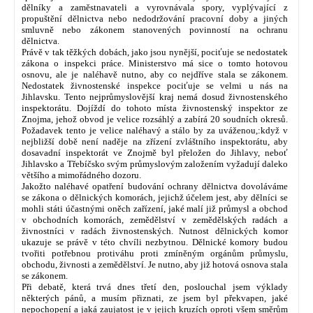
dělníky a zaměstnavateli a vyrovnávala spory, vyplývající z
propuštění dělnictva nebo nedodržování pracovní doby a jiných
smluvně nebo zákonem stanovených povinností na ochranu
dělnictva.
Právě v tak těžkých dobách, jako jsou nynější, pociťuje se nedostatek
zákona o inspekci práce. Ministerstvo má sice o tomto hotovou
osnovu, ale je naléhavě nutno, aby co nejdříve stala se zákonem.
Nedostatek živnostenské inspekce pociťuje se velmi u nás na
Jihlavsku. Tento nejprůmyslovější kraj nemá dosud živnostenského
inspektorátu. Dojíždí do tohoto místa živnostenský inspektor ze
Znojma, jehož obvod je velice rozsáhlý a zabírá 20 soudních okresů.
Požadavek tento je velice naléhavý a stálo by za uváženou,:když v
nejbližší době není naděje na zřízení zvláštního inspektorátu, aby
dosavadní inspektorát ve Znojmě byl přeložen do Jihlavy, neboť
Jihlavsko a Třebíčsko svým průmyslovým založením vyžadují daleko
většího a mimořádného dozoru.
Jakožto naléhavé opatření budování ochrany dělnictva dovoláváme
se zákona o dělnických komorách, jejichž účelem jest, aby dělníci se
mohli státi účastnými oněch zařízení, jaké malí již průmysl a obchod
v obchodních komorách, zemědělství v zemědělských radách a
živnostníci v radách živnostenských. Nutnost dělnických komor
ukazuje se právě v této chvíli nezbytnou. Dělnické komory budou
tvořiti potřebnou protiváhu proti zmíněným orgánům průmyslu,
obchodu, živnosti a zemědělství. Je nutno, aby již hotová osnova stala
se zákonem.
Při debatě, která trvá dnes třetí den, poslouchal jsem výklady
některých pánů, a musím přiznati, ze jsem byl překvapen, jaké
nepochopení a jaká zaujatost je v jejich kruzích oproti všem směrům