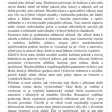
vlastně jeho občané sami. Zkušenost potvrzuje, že hodnota a síla státu
závisí daleko méně od dobré jakosti jeho ústavy a zákonů, než od
dobré povahy jeho občanů. Moudrá ústava a spravedlivé zákony mají
sice vliv na zvýšení veřejné morálky i kulturního pokroku, ale žádný
zákon a žádná reforma neučiní z lenocha pracovníka, z opilce
střídmého a z revolucionáře pokojného občana. Tuto mravní nápravu
může učiniti individuální počin a souhrn ušlechtilých návyků při
rozumné a svědomité individuální výchově dobrých charakterů.
Existence státu je podmíněna oddaností občanů. Ale ačkoli láska k
národu a obětavá oddanost k vlastnímu státu jsou vlastenecké ctnosti
a ozdobou každého jedince, nejsou přece neodolatelným
společenským pudem, kterým se vyznačují na př. včely a mravenci,
nýbrž jsou to mravní ideje, které se musí řádnou výchovou vypěstiti.
Záleží-li život státu, klidné sociální soužití, kulturní pokrok a rozvoj
blahobytu na správné výchově jedince, pak nutno věnovati bedlivou
pozornost výchovným zřídlům, kterými jsou rodina, škola a
společnost. Nejobecnějším a nejpřístupnějším pramenem výchovy jest
škola, která je důležitou spojkou mezi výchovou rodinnou a sociální,
pročež každý státní občan musí míti pilný zájem na činnosti a
výsledcích školní výchovy.
Položme si nyní otázku, jak vyhovuje naše škola v přítomné době
velikému svému úkolu výchovnému? Úkol školy je vzdělat a
vychovat, to je vypěstiti harmonický soulad všech rozumových,
mravních i tělesných sil mladého člověka: Rozumové vzdělání
poskytuje škola souborem potřebných vědomostí pro život i pro
životní povolání. Člověk je ze všech tvorů nejchuději vypraven
přirozenými silami a proto musí pěstiti rozumové síly, aby v životním
zápase existenci svou uhájil. Žije ve společnosti, kde se má státi