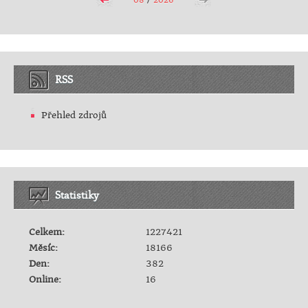
08
/
2026
RSS
Přehled zdrojů
Statistiky
Celkem:
1227421
Měsíc:
18166
Den:
382
Online:
16