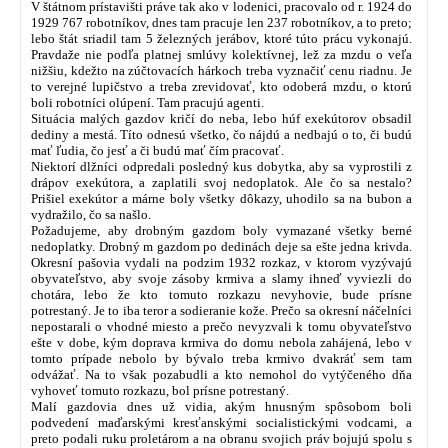
V štátnom prístavišti práve tak ako v lodenici, pracovalo od r. 1924 do
1929 767 robotníkov, dnes tam pracuje len 237 robotníkov, a to preto;
lebo štát sriadil tam 5 železných jerábov, ktoré túto prácu vykonajú.
Pravdaže nie podľa platnej smlúvy kolektívnej, lež za mzdu o veľa
nižšiu, kdežto na zúčtovacích hárkoch treba vyznačiť cenu riadnu. Je
to verejné lupičstvo a treba zrevidovať, kto odoberá mzdu, o ktorú
boli robotníci olúpení. Tam pracujú agenti.
Situácia malých gazdov kričí do neba, lebo húf exekútorov obsadil
dediny a mestá. Títo odnesú všetko, čo nájdú a nedbajú o to, či budú
mať ľudia, čo jesť a či budú mať čím pracovať.
Niektorí dlžníci odpredali posledný kus dobytka, aby sa vyprostili z
drápov exekútora, a zaplatili svoj nedoplatok. Ale čo sa nestalo?
Prišiel exekútor a márne boly všetky dôkazy, uhodilo sa na bubon a
vydražilo, čo sa našlo.
Požadujeme, aby drobným gazdom boly vymazané všetky berné
nedoplatky. Drobný m gazdom po dedinách deje sa ešte jedna krivda.
Okresní pašovia vydali na podzim 1932 rozkaz, v ktorom vyzývajú
obyvateľstvo, aby svoje zásoby krmiva a slamy ihneď vyviezli do
chotára, lebo že kto tomuto rozkazu nevyhovie, bude prísne
potrestaný. Je to iba teror a sodieranie kože. Prečo sa okresní náčelníci
nepostarali o vhodné miesto a prečo nevyzvali k tomu obyvateľstvo
ešte v dobe, kým doprava krmiva do domu nebola zahájená, lebo v
tomto prípade nebolo by bývalo treba krmivo dvakráť sem tam
odvážať. Na to však pozabudli a kto nemohol do vytýčeného dňa
vyhoveť tomuto rozkazu, bol prísne potrestaný.
Malí gazdovia dnes už vidia, akým hnusným spôsobom boli
podvedení maďarskými kresťanskými socialistickými vodcami, a
preto podali ruku proletárom a na obranu svojich práv bojujú spolu s