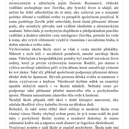
rovnocenným a užitečným jejím členem. Rozumové, vědecké
vzdělání uschopňuje sice člověka, aby fysický život si uhájil, ale
nečiní ho Ještě ušlechtilým do té míry, aby usiloval jen o rozumné
požitky tělesné a vzdělání svého ve prospěch společnosti používal. K
tomu potřebuje člověk ještě sebevlády, která tlumí přirozené tělesné
pudy, aby nenabyly převahy nad vyššími ideálními a altruistickými
snahami. Sebevláda je nezbytným doplňkem a předpokladem pravého
vzdělání a dodává náležité ceny inteligenci člověka, protože ho vede
k tomu, aby svých vědomostí využil k vlastnímu i sociálnímu blahu, k
dobru národa a svého státu.
Výchovnému úkolu školy staví se však v cestu mnohé překážky.
Některé z nich leží v sociálních poměrech, mnohé zaviňuje škola
sama. Válečnými a hospodářskými poměry byl značně rozvrácen život
rodiny, který je prvým výchovným ústavem. Rodiče, pro starost o
výživu nevěnují náležitou péči svým dětem, které zneužívají volnosti
ke své zkáze. Také zlý příklad společnosti podporuje přirozené sklony
dětské duše ke špatnosti. Bývalá prostota dětská zvrhla se namnoze v
drzou vyzývavost a hrubost. Všeobecně slyšíme nářek na znatelný
úpadek dobrých mravů i ve školní mládeži. Neblahý tento jev
podporuje také přehnané pěstění marnivého těla a pochybeného
sportu. Přemíra naturalismu zdravého těla vede k hrubosti.
Nynější škole připadá obří úkol v době klesající mravnosti, aby
zdolala škodlivé vlivy kalného života na dětskou duši.
Bohužel, že také tento těžký úkol ztěžuje si moderní škola svou
vlastní vinou. Osoby chybují ovšem proto, že je k tomu svádí do jisté
míry i pochybený školní systém a nezdravé doktríny. Je nutno
odstraniti kořen zla a náprava osob dostaví se logickou důsledností.
Vyučovací systém v naší škole je značně pochybený. Škola naše trpí