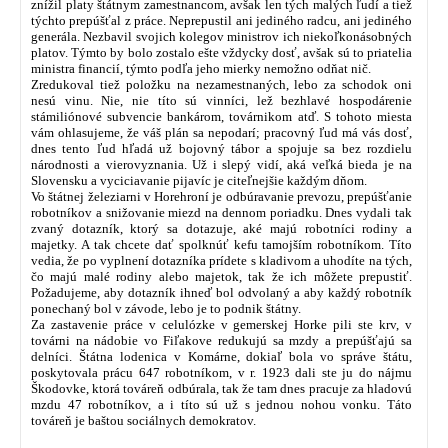
znížil platy štátnym zamestnancom, avšak len tých malých ľudí a tiež
týchto prepúšťal z práce. Neprepustil ani jediného radcu, ani jediného
generála. Nezbavil svojich kolegov ministrov ich niekoľkonásobných
platov. Týmto by bolo zostalo ešte vždycky dosť, avšak sú to priatelia
ministra financií, týmto podľa jeho mierky nemožno odňat nič.
Zredukoval tiež položku na nezamestnaných, lebo za schodok oni
nesú vinu. Nie, nie títo sú vinníci, lež bezhlavé hospodárenie
stámiliónové subvencie bankárom, továrnikom atď. S tohoto miesta
vám ohlasujeme, že váš plán sa nepodarí; pracovný ľud má vás dosť,
dnes tento ľud hľadá už bojovný tábor a spojuje sa bez rozdielu
národnosti a vierovyznania. Už i slepý vidí, aká veľká bieda je na
Slovensku a vyciciavanie pijavíc je citeľnejšie každým dňom.
Vo štátnej železiarni v Horehroní je odbúravanie prevozu, prepúšťanie
robotníkov a snižovanie miezd na dennom poriadku. Dnes vydali tak
zvaný dotazník, ktorý sa dotazuje, aké majú robotníci rodiny a
majetky. A tak chcete dať spolknúť kefu tamojším robotníkom. Títo
vedia, že po vyplnení dotazníka prídete s kladivom a uhodíte na tých,
čo majú malé rodiny alebo majetok, tak že ich môžete prepustiť.
Požadujeme, aby dotazník ihneď bol odvolaný a aby každý robotník
ponechaný bol v závode, lebo je to podnik štátny.
Za zastavenie práce v celulózke v gemerskej Horke pili ste krv, v
továrni na nádobie vo Fiľakove redukujú sa mzdy a prepúšťajú sa
delníci. Štátna lodenica v Komárne, dokiaľ bola vo správe štátu,
poskytovala prácu 647 robotníkom, v r. 1923 dali ste ju do nájmu
Škodovke, ktorá továreň odbúrala, tak že tam dnes pracuje za hladovú
mzdu 47 robotníkov, a i títo sú už s jednou nohou vonku. Táto
továreň je baštou sociálnych demokratov.