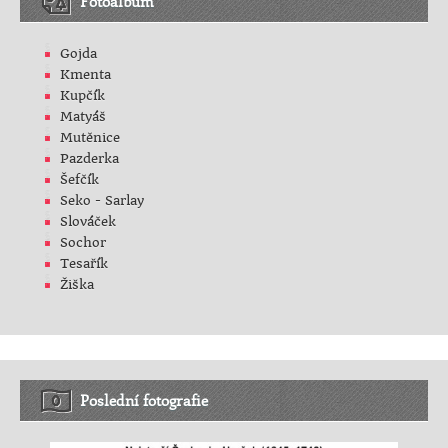
Fotoalbum
Gojda
Kmenta
Kupčík
Matyáš
Mutěnice
Pazderka
Šefčík
Seko - Sarlay
Slováček
Sochor
Tesařík
Žiška
Poslední fotografie