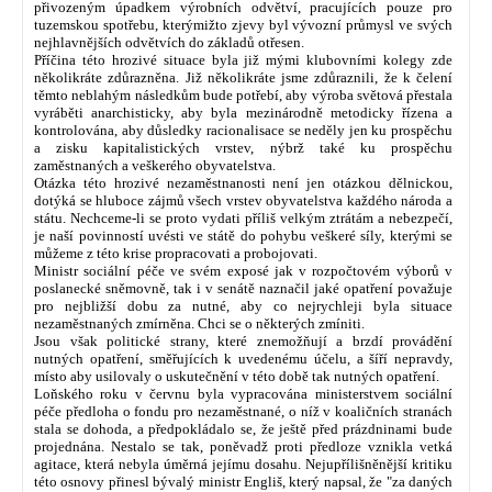
přivozeným úpadkem výrobních odvětví, pracujících pouze pro
tuzemskou spotřebu, kterýmižto zjevy byl vývozní průmysl ve svých
nejhlavnějších odvětvích do základů otřesen.
Příčina této hrozivé situace byla již mými klubovními kolegy zde
několikráte zdůrazněna. Již několikráte jsme zdůraznili, že k čelení
těmto neblahým následkům bude potřebí, aby výroba světová přestala
vyráběti anarchisticky, aby byla mezinárodně metodicky řízena a
kontrolována, aby důsledky racionalisace se neděly jen ku prospěchu
a zisku kapitalistických vrstev, nýbrž také ku prospěchu
zaměstnaných a veškerého obyvatelstva.
Otázka této hrozivé nezaměstnanosti není jen otázkou dělnickou,
dotýká se hluboce zájmů všech vrstev obyvatelstva každého národa a
státu. Nechceme-li se proto vydati příliš velkým ztrátám a nebezpečí,
je naší povinností uvésti ve státě do pohybu veškeré síly, kterými se
můžeme z této krise propracovati a probojovati.
Ministr sociální péče ve svém exposé jak v rozpočtovém výborů v
poslanecké sněmovně, tak i v senátě naznačil jaké opatření považuje
pro nejbližší dobu za nutné, aby co nejrychleji byla situace
nezaměstnaných zmírněna. Chci se o některých zmíniti.
Jsou však politické strany, které znemožňují a brzdí provádění
nutných opatření, směřujících k uvedenému účelu, a šíří nepravdy,
místo aby usilovaly o uskutečnění v této době tak nutných opatření.
Loňského roku v červnu byla vypracována ministerstvem sociální
péče předloha o fondu pro nezaměstnané, o níž v koaličních stranách
stala se dohoda, a předpokládalo se, že ještě před prázdninami bude
projednána. Nestalo se tak, poněvadž proti předloze vznikla vetká
agitace, která nebyla úměrná jejímu dosahu. Nejupřílišněnější kritiku
této osnovy přinesl bývalý ministr Engliš, který napsal, že "za daných