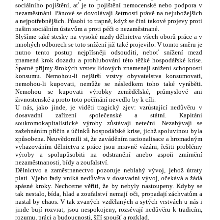
sociálního pojištění, ať je to pojištění nemocenské nebo podpora v
nezaměstnání. Pánové se dovolávají šetrnosti právě na nejubožejších
a nejpotřebnějších. Působí to trapně, když se činí takové projevy proti
našim sociálním ústavům a proti péči o nezaměstnané.
Slyšíme také stesky na vysoké mzdy dělnictva všech oborů práce a v
mnohých odborech se toto snížení již také projevilo. V tomto směru je
nutno tento postup nejpřísněji odsouditi, neboť snížení mezd
znamená krok dozadu a prohlubování této těžké hospodářské krise.
Špatné příjmy širokých vrstev lidových znamenají snížení schopnosti
konsumu. Nemohou-li nejširší vrstvy obyvatelstva konsumovati,
nemohou-li kupovati, nemůže se následkem toho také vyráběti.
Nemohou se kupovati výrobky zemědělské, průmyslové ani
živnostenské a proto toto počínání nevedlo by k cíli.
U nás, jako jinde, je viděti tragický zjev: vzrůstající nedůvěru v
dosavadní zařízení společenské a státní. Kapitáni
soukromokapitalistické výroby zůstávají neteční. Nezabývají se
zažehnáním příčin a účinků hospodářské krise, jichž spoluvinou byla
způsobena. Neuvědomili si, že zaváděním racionalisace a hromadným
vyhazováním dělnictva z práce jsou mravně vázáni, řešiti problémy
výroby a spolupůsobiti na odstranění anebo aspoň zmírnění
nezaměstnanosti, bídy a zoufalství.
Dělnictvo a zaměstnanectvo pozoruje neblahý vývoj, jehož útraty
platí. V,jeho řady vniká nedůvěra v dosavadní vývoj, očekává a žádá
spásné kroky. Nechceme věřiti, že by nebyly nastoupeny. Kdyby se
tak nestalo, bída, hlad a zoufalství nemají oči, propadají záchvatům a
nastal by chaos. V tak zvaných vzdělaných a sytých vrstvách u nás i
jinde bují rozvrat, jsou nespokojeny, rozsévají nedůvěru k tradicím,
rozumu, práci a budoucnosti, šíří spoušť a rozklad.