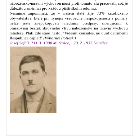
nábožensko-mravní výchovou musí proti tomuto zlu pracovati, což je
důležitou směrnicí pro každou příští školní reformu.
Nesmíme zapomínati, že v našem státě žije 73% katolického
obyvatelstva, které při nynější všeobecné nespokojenosti s poměry
nelze ještě znepokojovati vládními předpisy, směřujícími k
omezování beztak skrovného vlivu náboženství na mravní výchovu
mládeže. Platí zde staré heslo: "Videant consules, ne quid detrimenti
Respublica capiat!"
(Výborně! Potlesk.)
Josef Šefčík, *11. 1. 1900 Mutěnice, +20. 2. 1933 Ivančice