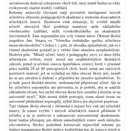
socialisovati duševní schopnosti všech lidí, mezi nimiž budou se vždy
vyskytovati značné rozdíly vzdělání.
Reformy nejnověji chystané mají povznésti inteligentní úroveň
učitelstva zřízením pedagogických akademií a zrušením dosavadních
učitelských ústavů. Zkušenost však dokazuje, že zvláště mladší
učitelé obecných škol potřebují namnoze spíše základního
všeobecného vzdělání, nežli vysokoškolského na akademiích
universitních. Zase nepronáším jen svůj vlastní názor. Okresní školní
inspektor Ant. Votava ve "Věstníku ústředního spolku učitelstva
moravskoslezského" v lednu t. r. píše, že zkouška způsobilosti, jak to z
vlastní zkušenosti poznali je z veliké části ukázkou nezpůsobilosti.
Doslova píše: "Mladý učitel, který z pedagogiky neví, co dnes hýbe
učitelským světem, který nezná ani nejdůležitějších školských
zákonů, jemuž je učebná osnova španělskou vesnicí, který v písemné
práci nadělá 20 až 40 pravopisných chyb, který nemá ani takových
početních znalostí, jež se vyžadují na žáku obecné školy atd., neměl
by se ani odvážiti k žádosti o připuštění ke zkoušce způsobilosti. To
je naše pravá školská mizérie: nedostatečně připravený učitel. Ale tu
by učitelstvu nepomohla ani universita, tu je potřebí, aby se naučili
základním věcem, bez nichž obecná škola býti nemůže a kterým se na
universitě neučí." Kdo nezná dobře pravopis, tomu různé teorie na
universitě přednášené neprospějí, nýbrž hlavu jen zbytečně popletou.
Trpí vadami škola obecná i občanská a nejsou bez vad ani učitelské
ústavy. Je nutno zvýšiti i úroveň učitelských ústavů přidáním V.
ročníku a ne je zrušovati a nahrazovati universitními akademiemi,
které budou přístupny jen dětem zámožnějších vrstev aneb místního
obyvatelstva. Nechci podrobně kritisovati nejnovější reformy po
stránce reorganisace školní správy, podotýkám jen, že osnova jejich je