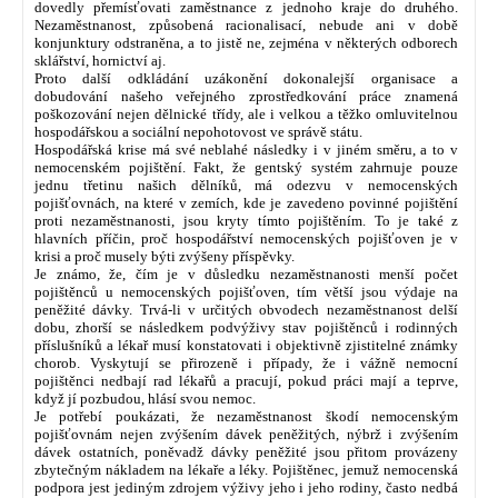
dovedly přemísťovati zaměstnance z jednoho kraje do druhého.
Nezaměstnanost, způsobená racionalisací, nebude ani v době
konjunktury odstraněna, a to jistě ne, zejména v některých odborech
sklářství, hornictví aj.
Proto další odkládání uzákonění dokonalejší organisace a
dobudování našeho veřejného zprostředkování práce znamená
poškozování nejen dělnické třídy, ale i velkou a těžko omluvitelnou
hospodářskou a sociální nepohotovost ve správě státu.
Hospodářská krise má své neblahé následky i v jiném směru, a to v
nemocenském pojištění. Fakt, že gentský systém zahrnuje pouze
jednu třetinu našich dělníků, má odezvu v nemocenských
pojišťovnách, na které v zemích, kde je zavedeno povinné pojištění
proti nezaměstnanosti, jsou kryty tímto pojištěním. To je také z
hlavních příčin, proč hospodářství nemocenských pojišťoven je v
krisi a proč musely býti zvýšeny příspěvky.
Je známo, že, čím je v důsledku nezaměstnanosti menší počet
pojištěnců u nemocenských pojišťoven, tím větší jsou výdaje na
peněžité dávky. Trvá-li v určitých obvodech nezaměstnanost delší
dobu, zhorší se následkem podvýživy stav pojištěnců i rodinných
příslušníků a lékař musí konstatovati i objektivně zjistitelné známky
chorob. Vyskytují se přirozeně i případy, že i vážně nemocní
pojištěnci nedbají rad lékařů a pracují, pokud práci mají a teprve,
když jí pozbudou, hlásí svou nemoc.
Je potřebí poukázati, že nezaměstnanost škodí nemocenským
pojišťovnám nejen zvýšením dávek peněžitých, nýbrž i zvýšením
dávek ostatních, poněvadž dávky peněžité jsou přitom provázeny
zbytečným nákladem na lékaře a léky. Pojištěnec, jemuž nemocenská
podpora jest jediným zdrojem výživy jeho i jeho rodiny, často nedbá