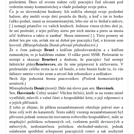
proletármi. Dnes už svorne tiahne celý pracujúci ľud ulicami pod
vedením strany komunistickej a všade požaduje svoje práva.
Čo je so slovenskými študenty. Ich rodičia obetujú svoje posledné
haliere, aby mohli svoje deti posiela do školy, a keď s im to horko
ťažko podarí, stanú sa nezamestnanými, lebo nie sú to šteňaťa radcov,
[ ] nemajú priateľov vo vašich kruhoch. Jedinou vinou týchto detí je,
že sní proletári, z tejto príčiny nieto pre nich miesta a preto sa musia
učiť šoférstvu a takto si zarábať. Shora zmienení [ ]. Tieto pomery sú
dobré len pre vás, avšak nie sú dobré pre pracujúci ľud, o ktorom som
hovoril.
(Místopředseda Donát převzal předsednictví.)
Že o čom paktuje
Beneš
s kráľom juhoslovanským a s kráľom
rumunským, to je každému známe. O válke proti SSSR. Proletariát to
nestrpí a skazuje
Benešovi
a druhom, že pracujúci ľud nestrpí
fašistické plány
Benešovcov,
ale že sme pripravení k zúčtovaniu. V
proletariáte celého sveta sa to už hnulo, a toto hnutie bude to, čo vás
fašistov smetie s tvári zeme a utvorí štát robotníkov a sedliakov.
Nech žije jednotná fronta pracovníkov.
(Potlesk komunistických
senátorů.)
Místopředseda
Donát
(zvoní)
: Dále má slovo pan sen.
Havránek.
Sen.
Havránek:
Ctěný senáte! Všichni řečníci, kteří se na tomto místě
vystřídali, mluvili z valné části o hospodářské krisi, o její odpomoci a
o jejích příčinách.
Z toho je zřejmo, že příšera nezaměstnanosti ohrožuje právní stav a
žene celý svět do katastrofy. Tento náhlý vzestup nezaměstnanosti byl
přivozen jednak rostoucím rozvratem světového hospodářství, stále se
stupňující politikou ochranných cel, vzrůstem potíží devisových a
měnových, nedostatečnou politikou obchodně-smluvní, jednak
oslabením spotřební schopnosti pracujících vrstev a tak nezbytně