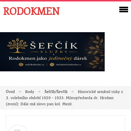
RODOKMEN
Úvod
Rody
Šefčík/Ševčík
Historické senátní tisky z
3. volebního období 1929 - 1933: Místopředseda dr. Hruban
(zvoní): Dále má slovo pan kol. Mezö.