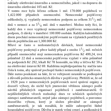
náklady ošetřování ústavního a nemocničního, jakož i na dopravu do
ústavního ošetřování 105 mil. Kč.
V tomto roce bylo léčeno celkem 1 mil. 170.000 pojištěnců ve
1,422.000 případech onemocnění. Nemocenské pojišťovny
1
odškodnily, tj. vyplatily nemocenskou podporu za celkem 31
/
mil.
2
1
dnů v nemoci a za 5
/
mil. dnů v mateřství. Možno tedy říci, že
4
každý den v roce vyplácejí nemocenské pojišťovny nemocenskou
podporu, či dávky v mateřství 100.000 osobám. Každým kalendářním
dnem prochází nemocenskými pojišťovnami na výplatách peněžitých
dávek pojištěncům asi 1,300.000 Kč.
Mluví se často o nedostatečných dávkách, které nemocenské
1
pojišťovny poskytují a přece každý případ z onoho 1
/
mil. ročních
2
případů onemocnění stojí nemocenskou pojišťovnu Kč 499,24, trvá
průměrně 22 dnů a nemocenská pojišťovna vyplatí v něm průměrně
na podporách Kč 292, lékaři Kč 78 honoráře, na léky a léčiva Kč 59 a
na ošetřování ústavní Kč 69. Každému nepředpojatému by stačila tato
čísla k tomu, aby správně pochopil funkci nemocenských pojišťoven.
Dále nutno poukázati na fakt, že ve veřejnosti neustále se podkopává
z důvodů politicko-stranických důvěra v pojišťovny. Přehlíží se, že od
r. 1929 jsou v nemocenských pojišťovnách nové správní orgány a
dozorčí výbory, do nichž byli jmenováni většinou zástupci podle
návrhů příslušných organisací pojištěnců i zaměstnavatelů. O
nejdůležitějších věcech rozhodují dnes ve schůzích společných
zástupci zaměstnavatelů, stejně jako zástupci pojištěnců, a pravomoc
dozorčího výboru, který je složen převážně ze zástupců
zaměstnavatelů, je tak rozsáhlá, že může zabezpečiti řádné
hospodaření pojišťoven. Důvěra je statek velmi cenný, a podkopává-li