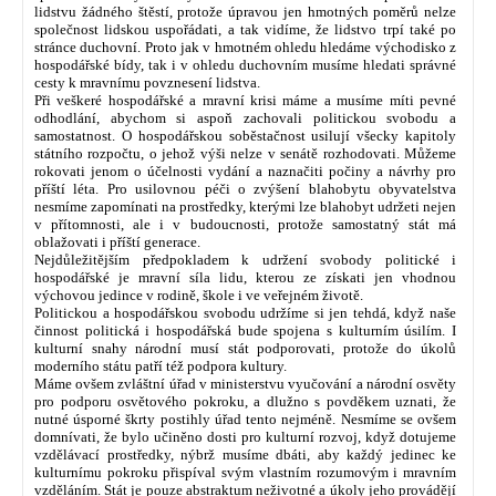
lidstvu žádného štěstí, protože úpravou jen hmotných poměrů nelze
společnost lidskou uspořádati, a tak vidíme, že lidstvo trpí také po
stránce duchovní. Proto jak v hmotném ohledu hledáme východisko z
hospodářské bídy, tak i v ohledu duchovním musíme hledati správné
cesty k mravnímu povznesení lidstva.
Při veškeré hospodářské a mravní krisi máme a musíme míti pevné
odhodlání, abychom si aspoň zachovali politickou svobodu a
samostatnost. O hospodářskou soběstačnost usilují všecky kapitoly
státního rozpočtu, o jehož výši nelze v senátě rozhodovati. Můžeme
rokovati jenom o účelnosti vydání a naznačiti počiny a návrhy pro
příští léta. Pro usilovnou péči o zvýšení blahobytu obyvatelstva
nesmíme zapomínati na prostředky, kterými lze blahobyt udržeti nejen
v přítomnosti, ale i v budoucnosti, protože samostatný stát má
oblažovati i příští generace.
Nejdůležitějším předpokladem k udržení svobody politické i
hospodářské je mravní síla lidu, kterou ze získati jen vhodnou
výchovou jedince v rodině, škole i ve veřejném životě.
Politickou a hospodářskou svobodu udržíme si jen tehdá, když naše
činnost politická i hospodářská bude spojena s kulturním úsilím. I
kulturní snahy národní musí stát podporovati, protože do úkolů
moderního státu patří též podpora kultury.
Máme ovšem zvláštní úřad v ministerstvu vyučování a národní osvěty
pro podporu osvětového pokroku, a dlužno s povděkem uznati, že
nutné úsporné škrty postihly úřad tento nejméně. Nesmíme se ovšem
domnívati, že bylo učiněno dosti pro kulturní rozvoj, když dotujeme
vzdělávací prostředky, nýbrž musíme dbáti, aby každý jedinec ke
kulturnímu pokroku přispíval svým vlastním rozumovým i mravním
vzděláním. Stát je pouze abstraktum neživotné a úkoly jeho provádějí