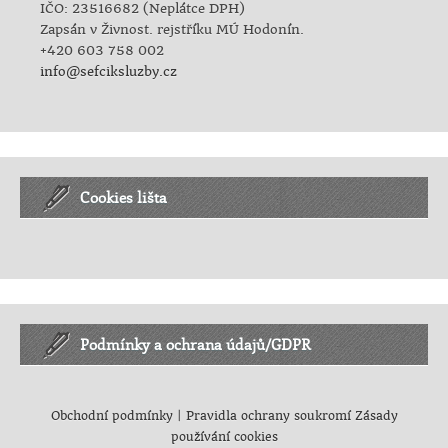
IČO: 23516682 (Neplátce DPH)
Zapsán v Živnost. rejstříku MÚ Hodonín.
+420 603 758 002
info@sefciksluzby.cz
Cookies lišta
Podmínky a ochrana údajů/GDPR
Obchodní podmínky
|
Pravidla ochrany soukromí
Zásady
používání cookies