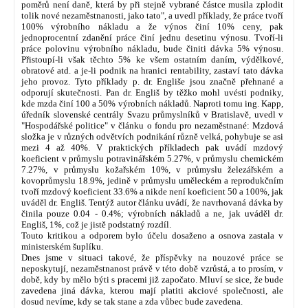
poměrů není daně, která by při stejně vybrané částce musila zplodit
tolik nové nezaměstnanosti, jako tato", a uvedl příklady, že práce tvoří
100% výrobního nákladu a že výnos činí 10% ceny, pak
jednoprocentní zdanění práce činí jednu desetinu výnosu. Tvoří-li
práce polovinu výrobního nákladu, bude činiti dávka 5% výnosu.
Přistoupí-li však těchto 5% ke všem ostatním daním, výdělkové,
obratové atd. a je-li podnik na hranici rentability, zastaví tato dávka
jeho provoz. Tyto příklady p. dr. Engliše jsou značně přehnané a
odporují skutečnosti. Pan dr. Engliš by těžko mohl uvésti podniky,
kde mzda činí 100 a 50% výrobních nákladů. Naproti tomu ing. Kapp,
úředník slovenské centrály Svazu průmyslníků v Bratislavě, uvedl v
"Hospodářské politice" v článku o fondu pro nezaměstnané: Mzdová
složka je v různých odvětvích podnikání různě velká, pohybuje se asi
mezi 4 až 40%. V praktických příkladech pak uvádí mzdový
koeficient v průmyslu potravinářském 5.27%, v průmyslu chemickém
7.27%, v průmyslu kožařském 10%, v průmyslu železářském a
kovoprůmyslu 18.9%, jedině v průmyslu uměleckém a reprodukčním
tvoří mzdový koeficient 33.6% a nikde není koeficient 50 a 100%, jak
uváděl dr. Engliš. Tentýž autor článku uvádí, že navrhovaná dávka by
činila pouze 0.04 - 0.4%; výrobních nákladů a ne, jak uváděl dr.
Engliš, 1%, což je jistě podstatný rozdíl.
Touto kritikou a odporem bylo účelu dosaženo a osnova zastala v
ministerském šuplíku.
Dnes jsme v situaci takové, že příspěvky na nouzové práce se
neposkytují, nezaměstnanost právě v této době vzrůstá, a to prosím, v
době, kdy by mělo býti s pracemi již započato. Mluví se sice, že bude
zavedena jiná dávka, kterou mají platiti akciové společnosti, ale
dosud nevíme, kdy se tak stane a zda vůbec bude zavedena.