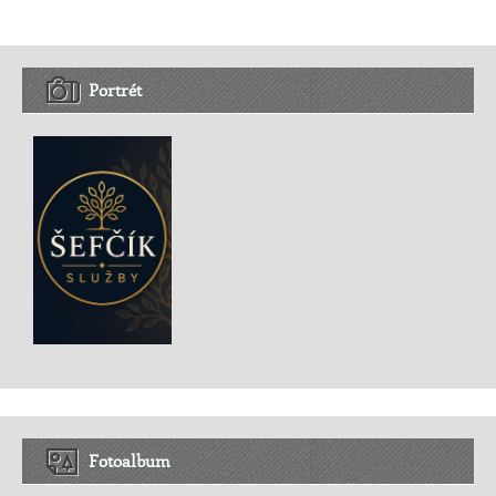
Portrét
Fotoalbum