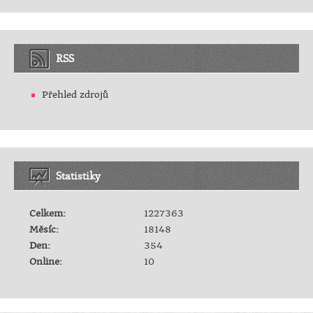
RSS
Přehled zdrojů
Statistiky
Celkem:
1227363
Měsíc:
18148
Den:
354
Online:
10