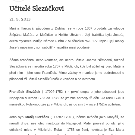
Učitelé Slezáčkovi
21. 5. 2013
Marina Harcová, původem z Dubňan se v roce 1857 provdala za vdovce
Štěpána Mažára z Močidlan u Holíče Uhrách . Její babička byla Josefa,
dcera myslivce Matěje Němce U křtu v Mutěnicích roku 1779 bylo u její matky
Josefy napsáno „ non subditi“ - nepatřila mezi poddané.
Žádná hraběnka, nebo komtesa, ale dcera učitele. Josefa Němcová, rozená
Slezáčková se narodila roku 1757 v Miloticích, kde byl učitel její otec Matěj a
před ním i jeho otec František. Mimo zápisy v matrice jsme podrobnosti o
působení tří učitelů Slezáčků našli v knihách a na internetu.
František Slezáček
( 1700?-1752 ) - první stopa o jeho působení jsou
Napajedla V letech 1733 do 1738. se jim zde narodily tři děti. Od roku 1740 s
manželkou Polexinou žije již v Miloticích, až do smrti v roce 1752 je učitelem.
Jeho syn
Matěj Slezáček
( 1728?-1790 ), někde uváděn jako Matyáš, se
narodil dříve, než otec nastoupil do Napajedel. Matěj převzal po otci jeho
učitelské místo v Miloticích. Roku 1753 se žení, nevěsta je Eva Maria