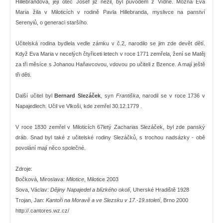
Hillebrandová, její otec Josef již nežil, byl původem z Vídně. Možná Eva
Maria žila v Miloticích v rodině Pavla Hillebranda, myslivce na panství
Serenyiů, o generaci staršího.
Učitelská rodina bydlela vedle zámku v č.2, narodilo se jim zde devět dětí.
Když Eva Maria v necelých čtyřiceti letech v roce 1771 zemřela, žení se Matěj
za tři měsíce s Johanou Haňavcovou, vdovou po učiteli z Bzence. A mají ještě
tři děti.
Další učitel byl
Bernard Slezáček
, syn
Františka
, narodil se v roce 1736 v
Napajedlech. Učil ve Vlkoši, kde zemřel 30.12.1779 .
V roce 1830 zemřel v Miloticích 67letý Zacharias Slezáček, byl zde panský
dráb. Snad byl také z učitelské rodiny Slezáčků, s trochou nadsázky - obě
povolání mají něco společné.
Zdroje:
Bočková, Miroslava:
Milotice
, Milotice 2003
Sova, Václav:
Dějiny Napajedel a blízkého okolí
, Uherské Hradiště 1928
Trojan, Jan:
Kantoři na Moravě a ve Slezsku v 17.-19.století
, Brno 2000
http://.cantores.wz.cz/