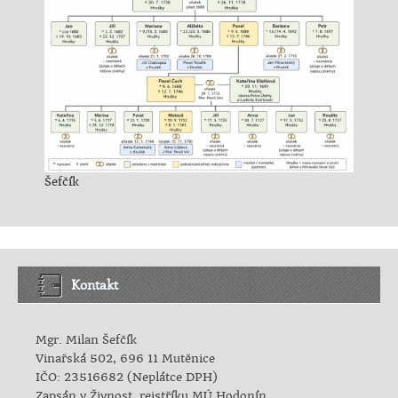
Šefčík
Kontakt
Mgr. Milan Šefčík
Vinařská 502, 696 11 Mutěnice
IČO: 23516682 (Neplátce DPH)
Zapsán v Živnost. rejstříku MÚ Hodonín.