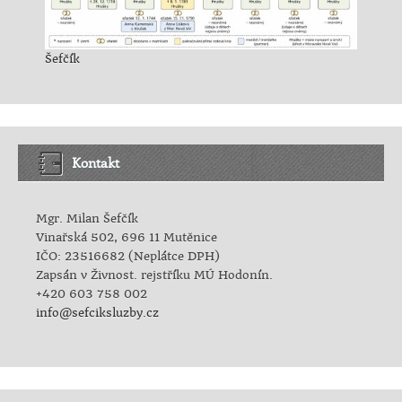
Šefčík
Kontakt
Mgr. Milan Šefčík
Vinařská 502, 696 11 Mutěnice
IČO: 23516682 (Neplátce DPH)
Zapsán v Živnost. rejstříku MÚ Hodonín.
+420 603 758 002
info@sefciksluzby.cz