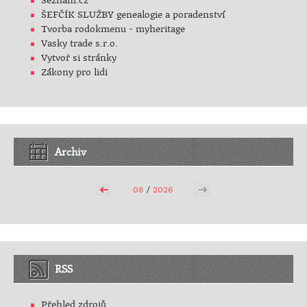
Seznam.cz
ŠEFČÍK SLUŽBY genealogie a poradenství
Tvorba rodokmenu - myheritage
Vasky trade s.r.o.
Vytvoř si stránky
Zákony pro lidi
Archiv
08
/
2026
RSS
Přehled zdrojů