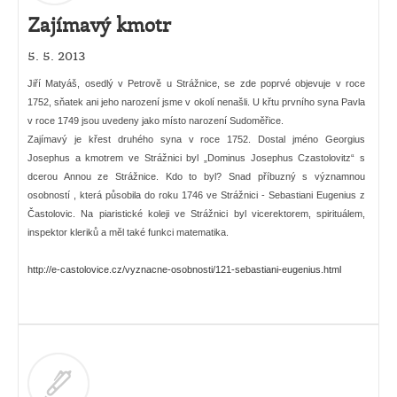
Zajímavý kmotr
5. 5. 2013
Jiří Matyáš, osedlý v Petrově u Strážnice, se zde poprvé objevuje v roce
1752, sňatek ani jeho narození jsme v okolí nenašli. U křtu prvního syna Pavla
v roce 1749 jsou uvedeny jako místo narození Sudoměřice.
Zajímavý je křest druhého syna v roce 1752. Dostal jméno Georgius
Josephus a kmotrem ve Strážnici byl „Dominus Josephus Czastolovitz“ s
dcerou Annou ze Strážnice. Kdo to byl? Snad příbuzný s významnou
osobností , která působila do roku 1746 ve Strážnici - Sebastiani Eugenius z
Častolovic. Na piaristické koleji ve Strážnici byl vicerektorem, spirituálem,
inspektor kleriků a měl také funkci matematika.
http://e-castolovice.cz/vyznacne-osobnosti/121-sebastiani-eugenius.html