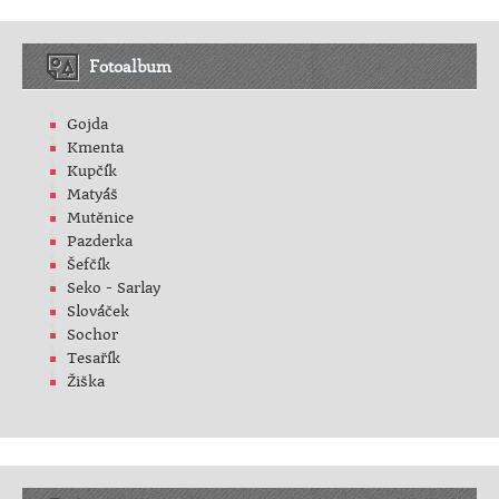
Fotoalbum
Gojda
Kmenta
Kupčík
Matyáš
Mutěnice
Pazderka
Šefčík
Seko - Sarlay
Slováček
Sochor
Tesařík
Žiška