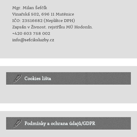
Mgr. Milan Šefčík
Vinařská 502, 696 11 Mutěnice
IČO: 23516682 (Neplátce DPH)
Zapsán v Živnost. rejstříku MÚ Hodonín.
+420 603 758 002
info@sefciksluzby.cz
Cookies lišta
Podmínky a ochrana údajů/GDPR