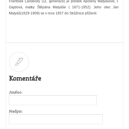
František Landecký (11. generace) je předek Apoleny Matyášové, r.
Gajdová, matky Štěpána Matyáše ( 1871-1952). Jeho otec Jan
Matyáš(1829-1909) se v roce 1857 do Strážnice přiženil.
Komentáře
Jméno:
Nadpis: