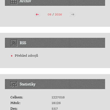
Archiv
08
/
2026
RSS
Přehled zdrojů
Statistiky
Celkem:
1227016
Měsíc:
18126
Den:
557