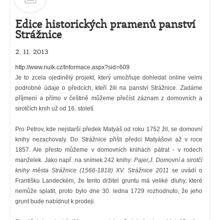
Edice historických pramenů panství
Strážnice
2. 11. 2013
http://www.nulk.cz/Informace.aspx?sid=609
Je to zcela ojedinělý projekt, který umožňuje dohledat online velmi
podrobné údaje o předcích, kteří žili na panství Strážnice. Zadáme
příjmení a přímo v češtině můžeme přečíst záznam z domovních a
sirotčích knih už od 16. století.
Pro Petrov, kde nejstarší předek Matyáš od roku 1752 žil, se domovní
knihy nezachovaly. Do Strážnice přišli předci Matyášovi až v roce
1857. Ale přesto můžeme v domovních knihách pátrat - v rodech
manželek. Jako např. na snímek 242 knihy:
Pajer,J. Domovní a sirotčí
knihy města Strážnice (1566-1818) XV. Strážnice 2011
se uvádí o
Františku Landeckém, že tento držitel gruntu má veliké dluhy, které
nemůže splatit, proto bylo dne 30. ledna 1729 rozhodnuto, že jeho
grunt bude nabídnut k prodeji.