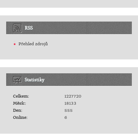
RSS
Přehled zdrojů
Statistiky
Celkem:
1227720
Měsíc:
18133
Den:
555
Online:
6