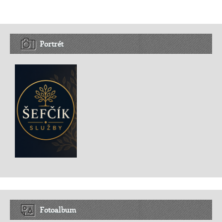
Portrét
Fotoalbum