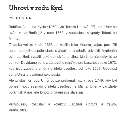
Uhrovi v rodu Kycl
22. 10. 2014
Babička Antonína Kycla *1869 byla Tereza Uhrová. Příjmení Uher se
uvádí v Lanžhotě již v roce 1663, v souvislosti s vpády Tatarů na
Moravu.
Tatarské vojsko 4.září 1663 překročilo řeku Moravu, vojáci pustošili
obce, pobíjeli dospělé starší čtyřiceti let a mladší odvlekli. Vypleněn
byl i Lanžhot, vypálili také domek Jana Uhra, který na následky útrap
zemřel. Dovídáme se to z Lánového rejstříku pro Lanžhot z roku 1673,
kde jsou zapsány změny držitelů usedlostí od roku 1657. Usedlost
Jana Uhra je uváděna jako pustá.
Ale příslušníci rodu Uhrů potíže překonali, už v roce 1749, kdy byl
pořízen nový seznam držitelů usedlostí, je Michal Uher v Lanžhotě
purkmistr. A nositelé tohoto příjmení zde stále žijí.
Vermouzek, Rostislav a kolektiv:
Lanžhot. Příroda a dějiny
,
Praha1983.