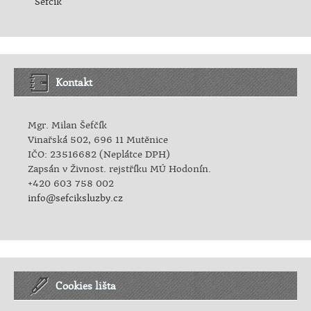
Šefčík
Kontakt
Mgr. Milan Šefčík
Vinařská 502, 696 11 Mutěnice
IČO: 23516682 (Neplátce DPH)
Zapsán v Živnost. rejstříku MÚ Hodonín.
+420 603 758 002
info@sefciksluzby.cz
Cookies lišta