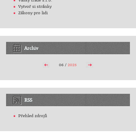
Vasky trade s.r.o.
Vytvoř si stránky
Zákony pro lidi
Archiv
06 /
2025
RSS
Přehled zdrojů