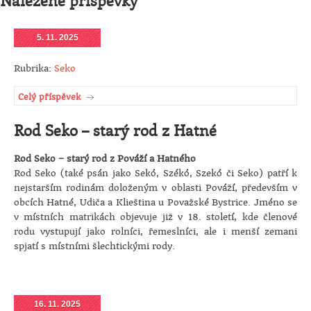
Nalezené příspěvky
5. 11. 2025
Rubrika:
Seko
Celý příspěvek
Rod Seko – starý rod z Hatné
Rod Seko – starý rod z Pováží a Hatného
Rod Seko (také psán jako Sekó, Székó, Szekó či Seko) patří k
nejstarším rodinám doloženým v oblasti Pováží, především v
obcích Hatné, Udiča a Klieština u Považské Bystrice. Jméno se
v místních matrikách objevuje již v 18. století, kde členové
rodu vystupují jako rolníci, řemeslníci, ale i menší zemani
spjatí s místními šlechtickými rody.
16. 11. 2025