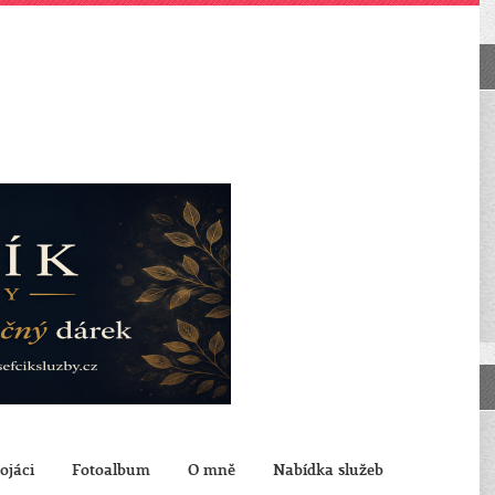
ojáci
Fotoalbum
O mně
Nabídka služeb