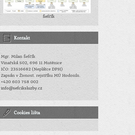
Šefčík
Kontakt
Mgr. Milan Šefčík
Vinařská 502, 696 11 Mutěnice
IČO: 23516682 (Neplátce DPH)
Zapsán v Živnost. rejstříku MÚ Hodonín.
+420 603 758 002
info@sefciksluzby.cz
Cookies lišta