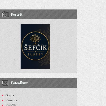
Portrét
Fotoalbum
Gojda
Kmenta
Kupčík