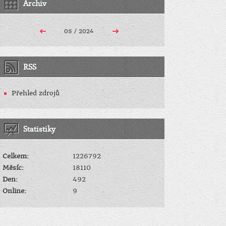
Archiv
05 / 2024
RSS
Přehled zdrojů
Statistiky
Celkem:
1226792
Měsíc:
18110
Den:
492
Online:
9