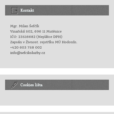
Kontakt
Mgr. Milan Šefčík
Vinařská 502, 696 11 Mutěnice
IČO: 23516682 (Neplátce DPH)
Zapsán v Živnost. rejstříku MÚ Hodonín.
+420 603 758 002
info@sefciksluzby.cz
Cookies lišta