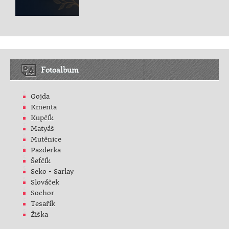
Fotoalbum
Gojda
Kmenta
Kupčík
Matyáš
Mutěnice
Pazderka
Šefčík
Seko - Sarlay
Slováček
Sochor
Tesařík
Žiška